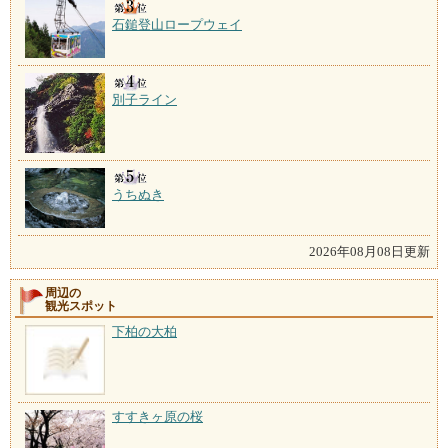
石鎚登山ロープウェイ
別子ライン
うちぬき
2026年08月08日更新
周辺の
観光スポット
下柏の大柏
すすきヶ原の桜