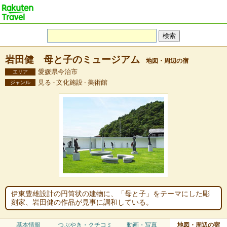
岩田健 母と子のミュージアム
地図・周辺の宿
愛媛県今治市
エリア
見る - 文化施設 - 美術館
ジャンル
伊東豊雄設計の円筒状の建物に、「母と子」をテーマにした彫
刻家、岩田健の作品が見事に調和している。
基本情報
つぶやき・クチコミ
動画・写真
地図・周辺の宿