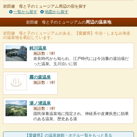
岩田健 母と子のミュージアム周辺の宿を探す
一覧から探す
地図から探す
周辺の温泉地
岩田健 母と子のミュージアムの
岩田健 母と子のミュージアム
がある、【愛媛県】今治・しまなみ海道
の温泉地を表記しています。
鈍川温泉
施設数：5軒
奈良時代から知られ、江戸時代には今治藩の湯治場だ
った温泉。玉川沿いに宿
霧の森温泉
施設数：1軒
湯ノ浦温泉
施設数：1軒
国民保養温泉地に指定され、神経系や皮膚疾患に効果
のある温泉。歴史ある湯
【愛媛県】の温泉旅館・ホテル一覧をもっと見る