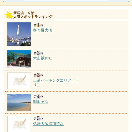
新居浜・今治
人気スポットランキング
多々羅大橋
大山祇神社
上浦パーキングエリア（下
り）
織田ヶ浜
弘法大師御加持水