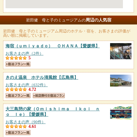
周辺の人気宿
岩田健 母と子のミュージアムの
岩田健 母と子のミュージアム
周辺のホテル・宿を、お客さまの評価が
高い順に掲載しています。
海宿（ｕｍｉｙａｄｏ） ＯＨＡＮＡ
【愛媛県】
お客さまの声（2件）
5
きのえ温泉 ホテル清風館
【広島県】
お客さまの声（632件）
4.72
大三島憩の家（Ｏｍｉｓｈｉｍａ Ｉｋｏｉ ｎ
ｏ Ｉｅ）
【愛媛県】
お客さまの声（90件）
4.61