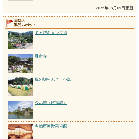
2026年08月09日更新
周辺の
観光スポット
多々羅キャンプ場
延命寺
風の顔らんど・小島
今治城（吹揚城）
今治市河野美術館