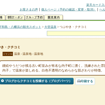
楽天カード入
お客さまの声
個人ページ（予約の確認・変更・取消）
ヘ
宇和島・八幡浜の観光スポット
>
大登温泉
>
つぶやき・クチコミ
やき・クチコミ
温泉 - 温泉地 - 温泉地
ジャンル
鏝絵やうだつが残る古い町並みが有名な内子町に湧く。洗練された雰
内子」で温泉が楽しめる。白色不透明のなめらかな肌ざわりが特徴。
ブログからクチコミを投稿する（ブログパーツ）
印刷する