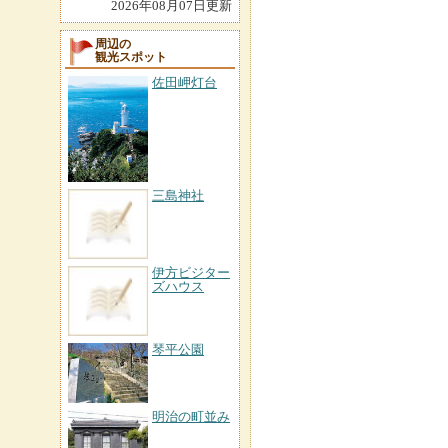
2026年08月07日更新
周辺の
観光スポット
佐田岬灯台
三島神社
伊方ビジター
ズハウス
琴平公園
明治の町並み