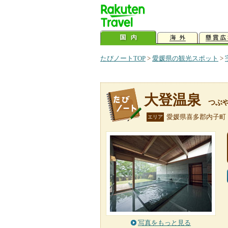
たびノートTOP
>
愛媛県の観光スポット
>
大登温泉
つぶ
愛媛県喜多郡内子町
エリア
写真をもっと見る