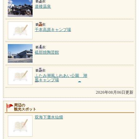
道後温泉
千本高原キャンプ場
砥部焼陶芸館
ふたみ潮風ふれあい公園 潮
風キャンプ場
2026年08月06日更新
周辺の
観光スポット
双海下灘水仙畑