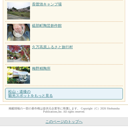
長曽池キャンプ場
砥部町陶芸創作館
久万高原ふるさと旅行村
梅野精陶所
松山・道後の
観光スポットをもっと見る
掲載情報の一部の著作権は提供元企業等に帰属します。 Copyright（C）2026 Shobunsha
Publications,Inc. All rights reserved.
このページのトップへ