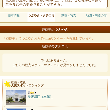
電の白い風車が立つ。春から秋にかけては、なだらかな草原で
草を食む牛の姿を見ることができる。
基本情報
つぶやき・クチコミ
動画・写真
地図・周辺の宿
つぶやき
姫鶴平の
「姫鶴平」でつぶやかれたTwitterのツイートを掲載しています。
クチコミ
姫鶴平の
申し訳ありません。
こちらの観光スポットのクチコミが見つかりませんでした。
松山・道後
人気スポットランキング
愛媛県庁（本館）