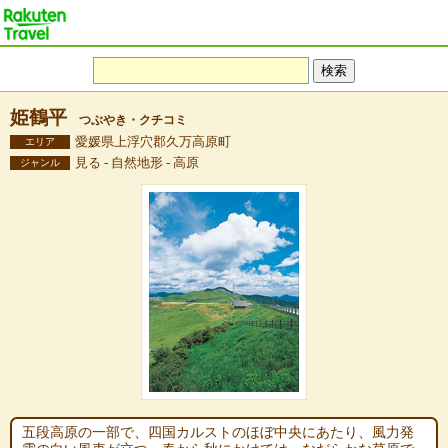
姫鶴平
つぶやき・クチコミ
愛媛県上浮穴郡久万高原町
エリア
見る - 自然地形 - 高原
ジャンル
五段高原の一部で、四国カルストのほぼ中央にあたり、風力発