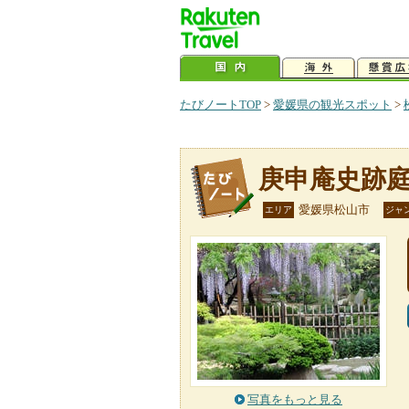
たびノートTOP
>
愛媛県の観光スポット
>
庚申庵史跡
愛媛県松山市
エリア
ジャ
写真をもっと見る