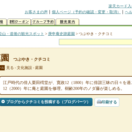
楽天カード入
お客さまの声
個人ページ（予約の確認・変更・取消）
ヘ
松山・道後の観光スポット
>
庚申庵史跡庭園
>
つぶやき・クチコミ
庭園
つぶやき・クチコミ
見る - 文化施設 - 庭園
ンル
江戸時代の俳人栗田樗堂が、寛政12（1800）年に俳諧三昧の日々を
12（2000）年に庵と庭園を修理。樹齢200年のノダ藤が楽しめる。
ブログからクチコミを投稿する（ブログパーツ）
印刷する