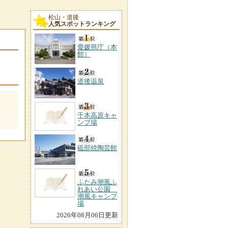
松山・道後
人気スポットランキング
愛媛県庁（本
館）
道後温泉
千本高原キャ
ンプ場
砥部焼陶芸館
ふたみ潮風ふ
れあい公園
潮風キャンプ
場
2026年08月06日更新