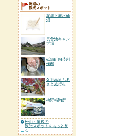
周辺の
観光スポット
双海下灘水仙
畑
長曽池キャン
プ場
砥部町陶芸創
作館
久万高原ふる
さと旅行村
梅野精陶所
松山・道後の
観光スポットをもっと見
る