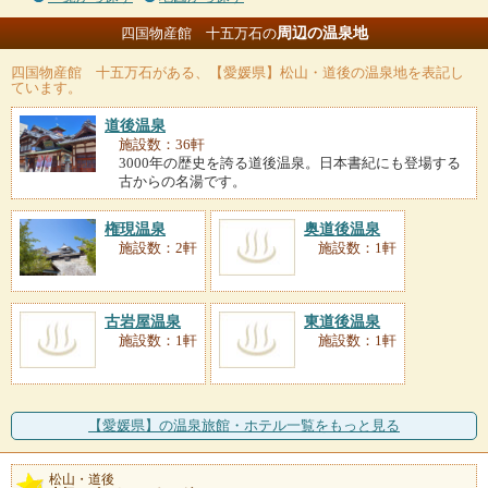
周辺の温泉地
四国物産館 十五万石の
四国物産館 十五万石
がある、【愛媛県】松山・道後の温泉地を表記し
ています。
道後温泉
施設数：36軒
3000年の歴史を誇る道後温泉。日本書紀にも登場する
古からの名湯です。
権現温泉
奥道後温泉
施設数：2軒
施設数：1軒
古岩屋温泉
東道後温泉
施設数：1軒
施設数：1軒
【愛媛県】の温泉旅館・ホテル一覧をもっと見る
松山・道後