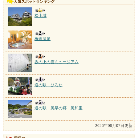
人気スポットランキング
松山城
権現温泉
坂の上の雲ミュージアム
道の駅 ひろた
道の駅 風早の郷 風和里
2026年08月07日更新