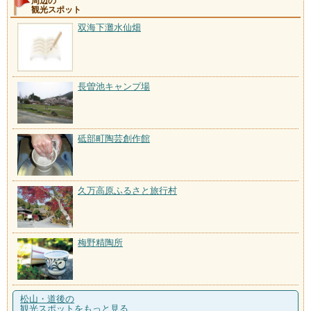
周辺の
観光スポット
双海下灘水仙畑
長曽池キャンプ場
砥部町陶芸創作館
久万高原ふるさと旅行村
梅野精陶所
松山・道後の
観光スポットをもっと見る