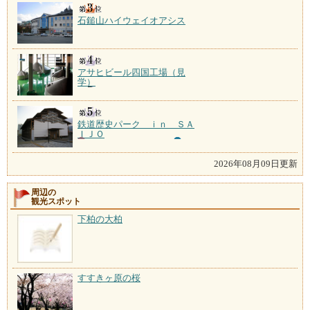
石鎚山ハイウェイオアシス
アサヒビール四国工場（見
学）
鉄道歴史パーク ｉｎ ＳＡ
ＩＪＯ
2026年08月09日更新
周辺の
観光スポット
下柏の大柏
すすきヶ原の桜