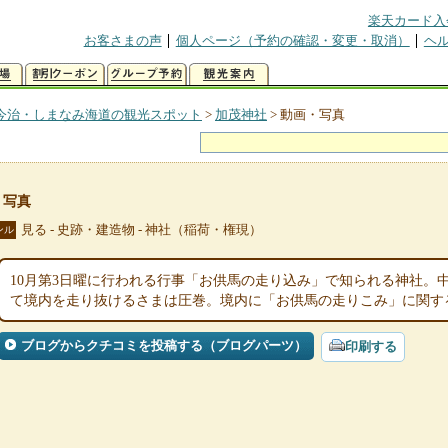
楽天カード入
お客さまの声
個人ページ（予約の確認・変更・取消）
ヘ
今治・しまなみ海道の観光スポット
>
加茂神社
>
動画・写真
・写真
見る - 史跡・建造物 - 神社（稲荷・権現）
ンル
10月第3日曜に行われる行事「お供馬の走り込み」で知られる神社。
て境内を走り抜けるさまは圧巻。境内に「お供馬の走りこみ」に関す
ブログからクチコミを投稿する（ブログパーツ）
印刷する