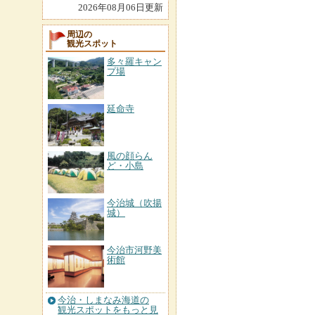
2026年08月06日更新
周辺の
観光スポット
多々羅キャン
プ場
延命寺
風の顔らん
ど・小島
今治城（吹揚
城）
今治市河野美
術館
今治・しまなみ海道の
観光スポットをもっと見