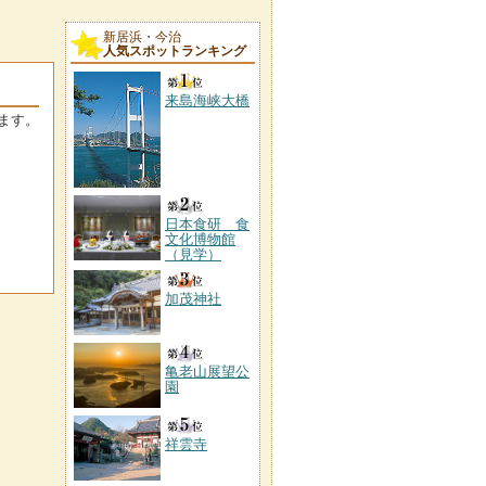
新居浜・今治
人気スポットランキング
来島海峡大橋
ます。
日本食研 食
文化博物館
（見学）
加茂神社
亀老山展望公
園
祥雲寺