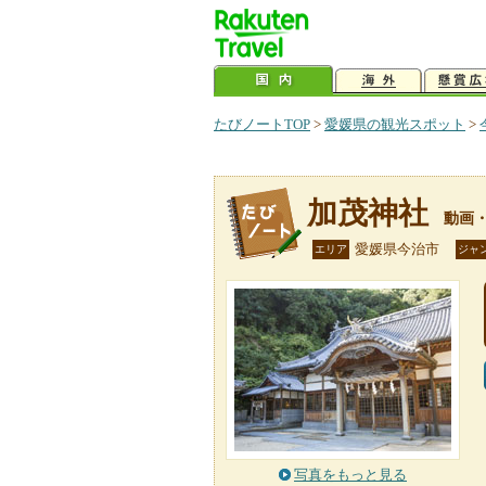
たびノートTOP
>
愛媛県の観光スポット
>
加茂神社
動画
愛媛県今治市
エリア
ジャ
写真をもっと見る