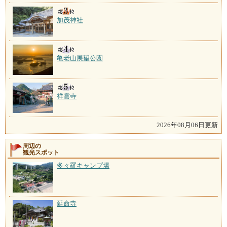
加茂神社
亀老山展望公園
祥雲寺
2026年08月06日更新
周辺の
観光スポット
多々羅キャンプ場
延命寺