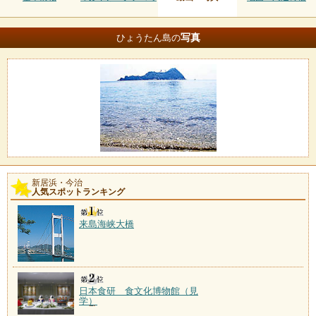
写真
ひょうたん島の
新居浜・今治
人気スポットランキング
来島海峡大橋
日本食研 食文化博物館（見
学）