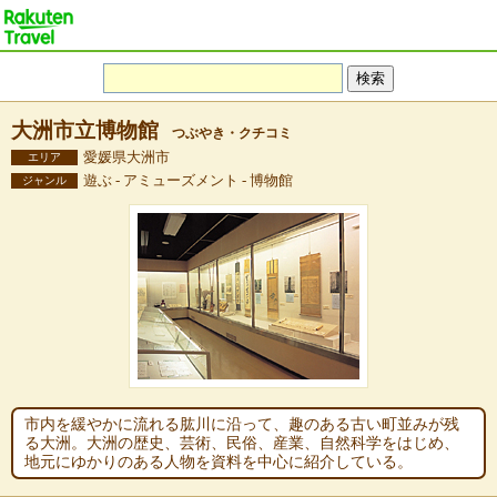
大洲市立博物館
つぶやき・クチコミ
愛媛県大洲市
エリア
遊ぶ - アミューズメント - 博物館
ジャンル
市内を緩やかに流れる肱川に沿って、趣のある古い町並みが残
る大洲。大洲の歴史、芸術、民俗、産業、自然科学をはじめ、
地元にゆかりのある人物を資料を中心に紹介している。