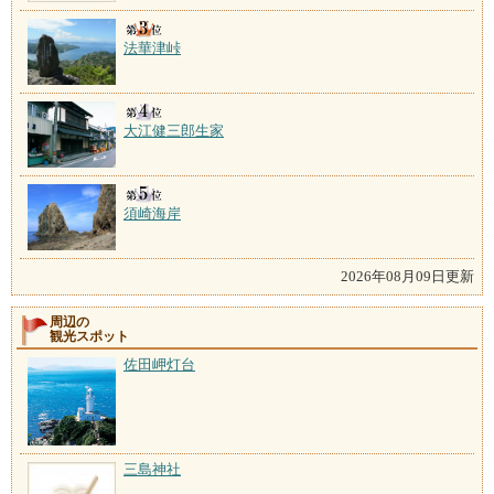
法華津峠
大江健三郎生家
須崎海岸
2026年08月09日更新
周辺の
観光スポット
佐田岬灯台
三島神社