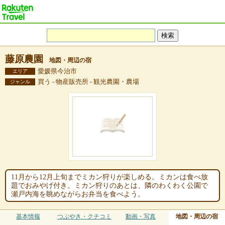
藤原農園
地図・周辺の宿
愛媛県今治市
エリア
買う - 物産販売所 - 観光農園・農場
ジャンル
11月から12月上旬までミカン狩りが楽しめる。ミカンは食べ放
題でおみやげ付き。ミカン狩りのあとは、隣のわくわく公園で
瀬戸内海を眺めながらお弁当を食べよう。
基本情報
つぶやき・クチコミ
動画・写真
地図・周辺の宿