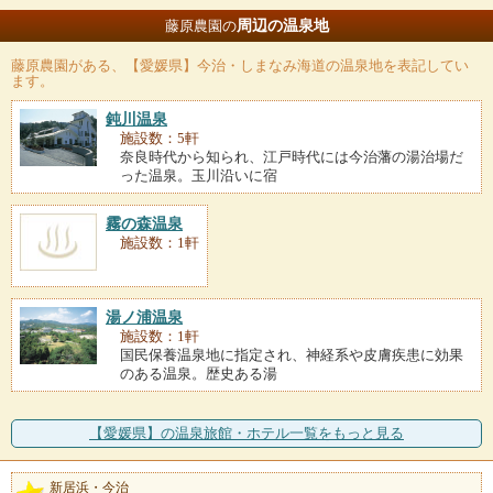
周辺の温泉地
藤原農園の
藤原農園
がある、【愛媛県】今治・しまなみ海道の温泉地を表記してい
ます。
鈍川温泉
施設数：5軒
奈良時代から知られ、江戸時代には今治藩の湯治場だ
った温泉。玉川沿いに宿
霧の森温泉
施設数：1軒
湯ノ浦温泉
施設数：1軒
国民保養温泉地に指定され、神経系や皮膚疾患に効果
のある温泉。歴史ある湯
【愛媛県】の温泉旅館・ホテル一覧をもっと見る
新居浜・今治