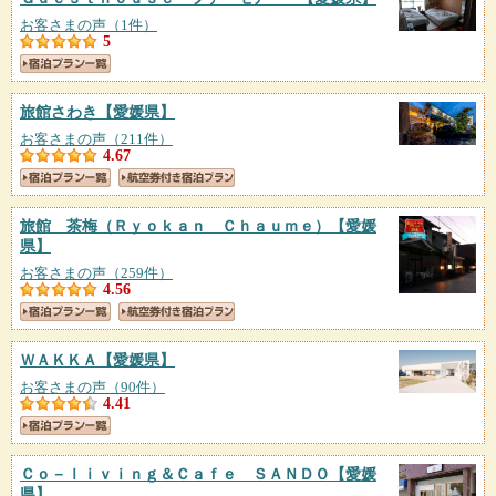
お客さまの声（1件）
5
旅館さわき
【愛媛県】
お客さまの声（211件）
4.67
旅館 茶梅（Ｒｙｏｋａｎ Ｃｈａｕｍｅ）
【愛媛
県】
お客さまの声（259件）
4.56
ＷＡＫＫＡ
【愛媛県】
お客さまの声（90件）
4.41
Ｃｏ－ｌｉｖｉｎｇ＆Ｃａｆｅ ＳＡＮＤＯ
【愛媛
県】