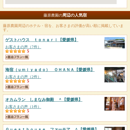
周辺の人気宿
藤原農園の
藤原農園
周辺のホテル・宿を、お客さまの評価が高い順に掲載していま
す。
ゲストハウス ｔｏｎａｒｉ
【愛媛県】
お客さまの声（7件）
5
海宿（ｕｍｉｙａｄｏ） ＯＨＡＮＡ
【愛媛県】
お客さまの声（2件）
5
オカムラン しまなみ御殿 ＾
【愛媛県】
お客さまの声（1件）
5
Ｇｕｅｓｔｈｏｕｓｅ ファーモア ＾
【愛媛県】