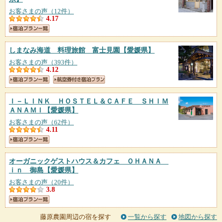
お客さまの声（12件）
4.17
しまなみ海道 料理旅館 富士見園
【愛媛県】
お客さまの声（393件）
4.12
Ｉ－ＬＩＮＫ ＨＯＳＴＥＬ＆ＣＡＦＥ ＳＨＩＭ
ＡＮＡＭＩ
【愛媛県】
お客さまの声（62件）
4.11
オーガニックゲストハウス＆カフェ ＯＨＡＮＡ
ｉｎ 御島
【愛媛県】
お客さまの声（20件）
3.8
藤原農園周辺の宿を探す
一覧から探す
地図から探す