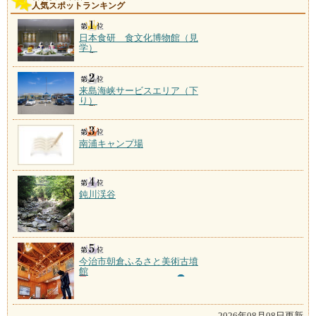
人気スポットランキング
日本食研 食文化博物館（見
学）
来島海峡サービスエリア（下
り）
南浦キャンプ場
鈍川渓谷
今治市朝倉ふるさと美術古墳
館
2026年08月08日更新