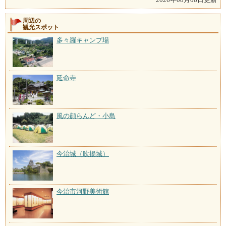
周辺の
観光スポット
多々羅キャンプ場
延命寺
風の顔らんど・小島
今治城（吹揚城）
今治市河野美術館