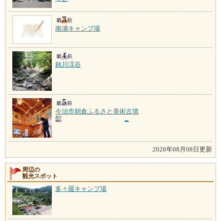
南浦キャンプ場
鈍川渓谷
今治市朝倉ふるさと美術古墳
館
2026年08月08日更新
周辺の
観光スポット
多々羅キャンプ場