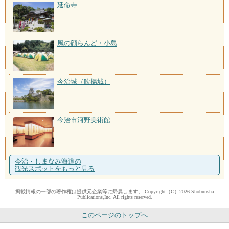
延命寺
風の顔らんど・小島
今治城（吹揚城）
今治市河野美術館
今治・しまなみ海道の
観光スポットをもっと見る
掲載情報の一部の著作権は提供元企業等に帰属します。 Copyright（C）2026 Shobunsha
Publications,Inc. All rights reserved.
このページのトップへ