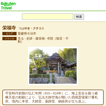
栄福寺
つぶやき・クチコミ
愛媛県今治市
エリア
見る - 史跡・建造物 - 寺院（観音・不
ジャンル
動）
平安時代初期の弘仁年間（810～824年）に、海上安全を願う嵯
峨天皇の勅願により、弘法大師空海が開いた四国霊場第57番札
所。境内に本堂、大師堂、薬師堂、納経所が立ち並ぶ。