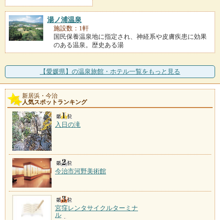
湯ノ浦温泉
施設数：1軒
国民保養温泉地に指定され、神経系や皮膚疾患に効果
のある温泉。歴史ある湯
【愛媛県】の温泉旅館・ホテル一覧をもっと見る
新居浜・今治
人気スポットランキング
入日の滝
今治市河野美術館
宮窪レンタサイクルターミナ
ル