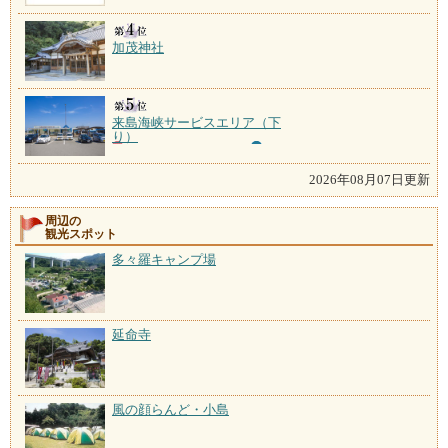
加茂神社
来島海峡サービスエリア（下
り）
2026年08月07日更新
周辺の
観光スポット
多々羅キャンプ場
延命寺
風の顔らんど・小島