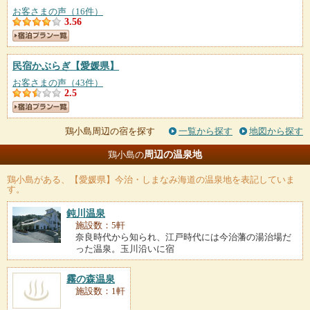
お客さまの声（16件）
3.56
民宿かぶらぎ
【愛媛県】
お客さまの声（43件）
2.5
鶏小島周辺の宿を探す
一覧から探す
地図から探す
周辺の温泉地
鶏小島の
鶏小島
がある、【愛媛県】今治・しまなみ海道の温泉地を表記していま
す。
鈍川温泉
施設数：5軒
奈良時代から知られ、江戸時代には今治藩の湯治場だ
った温泉。玉川沿いに宿
霧の森温泉
施設数：1軒