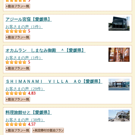
5
アジール宮窪
【愛媛県】
お客さまの声（1件）
5
オカムラン しまなみ御殿 ＾
【愛媛県】
お客さまの声（1件）
5
ＳＨＩＭＡＮＡＭＩ ＶＩＬＬＡ ＡＯ
【愛媛県】
お客さまの声（29件）
4.83
料理旅館せと
【愛媛県】
お客さまの声（38件）
4.57