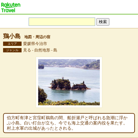
鶏小島
地図・周辺の宿
愛媛県今治市
エリア
見る - 自然地形 - 島
ジャンル
伯方町有津と宮窪町鵜島の間、船折瀬戸と呼ばれる急潮に浮か
ぶ小島。白い灯台が立ち、今でも海上交通の案内役を果たす。
村上水軍の出城があったとされる。