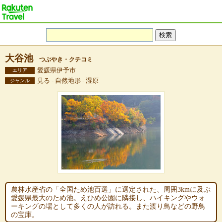
大谷池
つぶやき・クチコミ
愛媛県伊予市
エリア
見る - 自然地形 - 湿原
ジャンル
農林水産省の「全国ため池百選」に選定された、周囲3kmに及ぶ
愛媛県最大のため池。えひめ公園に隣接し、ハイキングやウォ
ーキングの場として多くの人が訪れる。また渡り鳥などの野鳥
の宝庫。