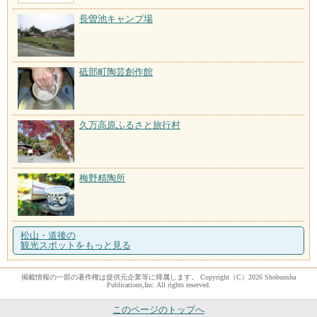
長曽池キャンプ場
砥部町陶芸創作館
久万高原ふるさと旅行村
梅野精陶所
松山・道後の
観光スポットをもっと見る
掲載情報の一部の著作権は提供元企業等に帰属します。 Copyright（C）2026 Shobunsha
Publications,Inc. All rights reserved.
このページのトップへ