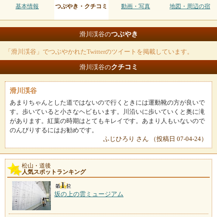
基本情報
つぶやき・クチコミ
動画・写真
地図・周辺の宿
つぶやき
滑川渓谷の
「滑川渓谷」でつぶやかれたTwitterのツイートを掲載しています。
クチコミ
滑川渓谷の
滑川渓谷
あまりちゃんとした道ではないので行くときには運動靴の方が良いで
す。歩いていると小さなヘビもいます。川沿いに歩いていくと奥に滝
があります。紅葉の時期はとてもキレイです。あまり人もいないので
のんびりするにはお勧めです。
ふじひろり さん （投稿日 07-04-24）
松山・道後
人気スポットランキング
坂の上の雲ミュージアム