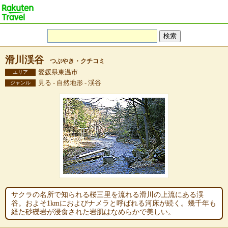
滑川渓谷
つぶやき・クチコミ
愛媛県東温市
エリア
見る - 自然地形 - 渓谷
ジャンル
サクラの名所で知られる桜三里を流れる滑川の上流にある渓
谷。およそ1kmにおよびナメラと呼ばれる河床が続く。幾千年も
経た砂礫岩が浸食された岩肌はなめらかで美しい。