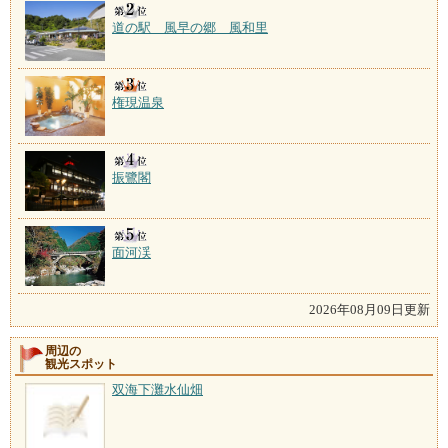
道の駅 風早の郷 風和里
権現温泉
振鷺閣
面河渓
2026年08月09日更新
周辺の
観光スポット
双海下灘水仙畑