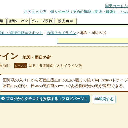
楽天カード入
お客さまの声
個人ページ（予約の確認・変更・取消）
ヘ
松山・道後の観光スポット
>
石鎚スカイライン
>
地図・周辺の宿
ライン
地図・周辺の宿
高原町
見る - 街道関係 - スカイライン等
ジャンル
面河渓の入り口から石鎚山登山口の山小屋まで続く約17kmのドライ
石鎚山のほか、日本の滝百選の一つである御来光の滝が遠望できる。
ブログからクチコミを投稿する（ブログパーツ）
印刷する