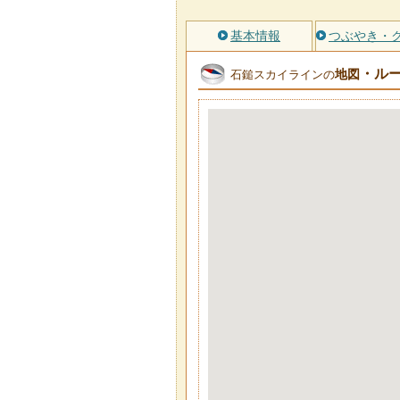
基本情報
つぶやき・
・ル
地図
石鎚スカイラインの