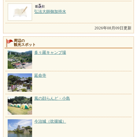
弘法大師御加持水
2026年08月09日更新
周辺の
観光スポット
多々羅キャンプ場
延命寺
風の顔らんど・小島
今治城（吹揚城）