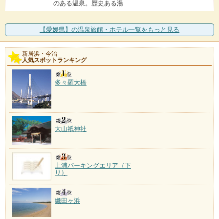
のある温泉。歴史ある湯
【愛媛県】の温泉旅館・ホテル一覧をもっと見る
新居浜・今治
人気スポットランキング
多々羅大橋
大山祇神社
上浦パーキングエリア（下
り）
織田ヶ浜