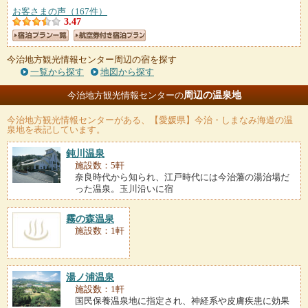
お客さまの声（167件）
3.47
今治地方観光情報センター周辺の宿を探す
一覧から探す
地図から探す
周辺の温泉地
今治地方観光情報センターの
今治地方観光情報センター
がある、【愛媛県】今治・しまなみ海道の温
泉地を表記しています。
鈍川温泉
施設数：5軒
奈良時代から知られ、江戸時代には今治藩の湯治場だ
った温泉。玉川沿いに宿
霧の森温泉
施設数：1軒
湯ノ浦温泉
施設数：1軒
国民保養温泉地に指定され、神経系や皮膚疾患に効果