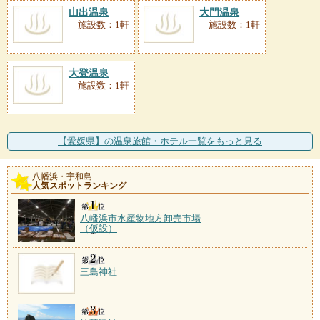
山出温泉
大門温泉
施設数：1軒
施設数：1軒
大登温泉
施設数：1軒
【愛媛県】の温泉旅館・ホテル一覧をもっと見る
八幡浜・宇和島
人気スポットランキング
八幡浜市水産物地方卸売市場
（仮設）
三島神社