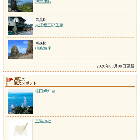
法華津峠
大江健三郎生家
須崎海岸
2026年08月09日更新
周辺の
観光スポット
佐田岬灯台
三島神社