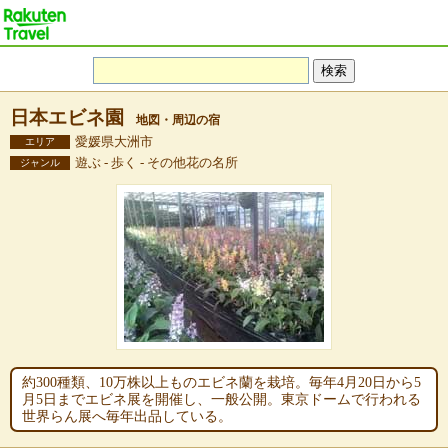
日本エビネ園
地図・周辺の宿
愛媛県大洲市
エリア
遊ぶ - 歩く - その他花の名所
ジャンル
約300種類、10万株以上ものエビネ蘭を栽培。毎年4月20日から5
月5日までエビネ展を開催し、一般公開。東京ドームで行われる
世界らん展へ毎年出品している。