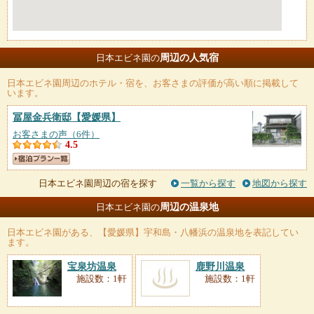
周辺の人気宿
日本エビネ園の
日本エビネ園
周辺のホテル・宿を、お客さまの評価が高い順に掲載して
います。
冨屋金兵衛邸
【愛媛県】
お客さまの声（6件）
4.5
日本エビネ園周辺の宿を探す
一覧から探す
地図から探す
周辺の温泉地
日本エビネ園の
日本エビネ園
がある、【愛媛県】宇和島・八幡浜の温泉地を表記してい
ます。
宝泉坊温泉
鹿野川温泉
施設数：1軒
施設数：1軒