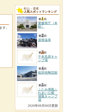
松山・道後
人気スポットランキング
愛媛県庁（本
館）
ます。
道後温泉
千本高原キャ
ンプ場
砥部焼陶芸館
ふたみ潮風ふ
れあい公園
潮風キャンプ
場
2026年08月06日更新