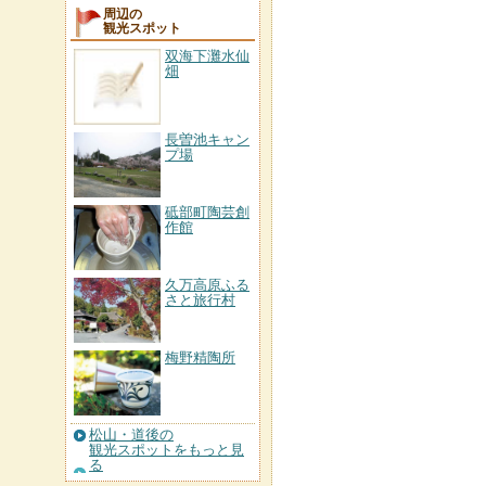
周辺の
観光スポット
双海下灘水仙
畑
長曽池キャン
プ場
砥部町陶芸創
作館
久万高原ふる
さと旅行村
梅野精陶所
松山・道後の
観光スポットをもっと見
る