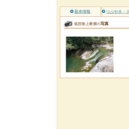
基本情報
つぶやき・
写真
砥部衝上断層の