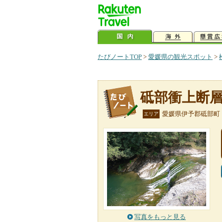
たびノートTOP
>
愛媛県の観光スポット
>
砥部衝上断
愛媛県伊予郡砥部町
エリア
写真をもっと見る