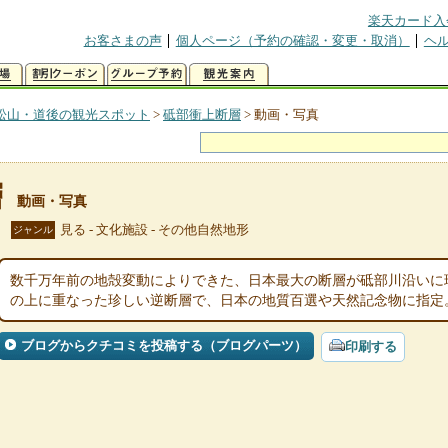
楽天カード入
お客さまの声
個人ページ（予約の確認・変更・取消）
ヘ
松山・道後の観光スポット
>
砥部衝上断層
>
動画・写真
層
動画・写真
見る - 文化施設 - その他自然地形
ジャンル
数千万年前の地殻変動によりできた、日本最大の断層が砥部川沿いに
の上に重なった珍しい逆断層で、日本の地質百選や天然記念物に指定
ブログからクチコミを投稿する（ブログパーツ）
印刷する