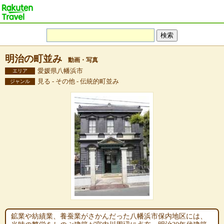
明治の町並み
動画・写真
愛媛県八幡浜市
エリア
見る - その他 - 伝統的町並み
ジャンル
鉱業や紡績業、養蚕業がさかんだった八幡浜市保内地区には、