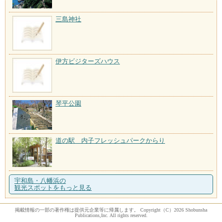
三島神社
伊方ビジターズハウス
琴平公園
道の駅 内子フレッシュパークからり
宇和島・八幡浜の
観光スポットをもっと見る
掲載情報の一部の著作権は提供元企業等に帰属します。 Copyright（C）2026 Shobunsha
Publications,Inc. All rights reserved.