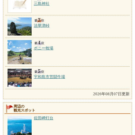
三島神社
法華津峠
ポニー牧場
宇和島市営闘牛場
2026年08月07日更新
周辺の
観光スポット
佐田岬灯台