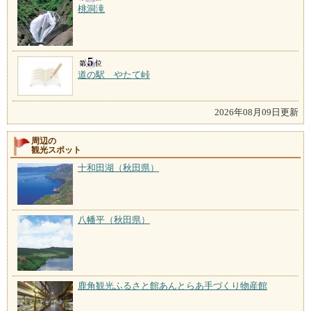
桃洞滝
道の駅 やたて峠
2026年08月09日更新
周辺の
観光スポット
十和田湖（秋田県）
八幡平（秋田県）
鹿角観光ふるさと館あんとらあ手づくり物産館