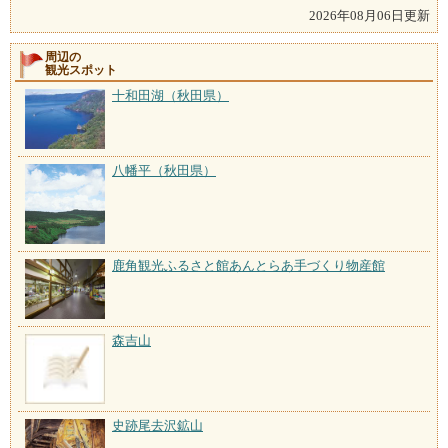
2026年08月06日更新
周辺の
観光スポット
十和田湖（秋田県）
八幡平（秋田県）
鹿角観光ふるさと館あんとらあ手づくり物産館
森吉山
史跡尾去沢鉱山