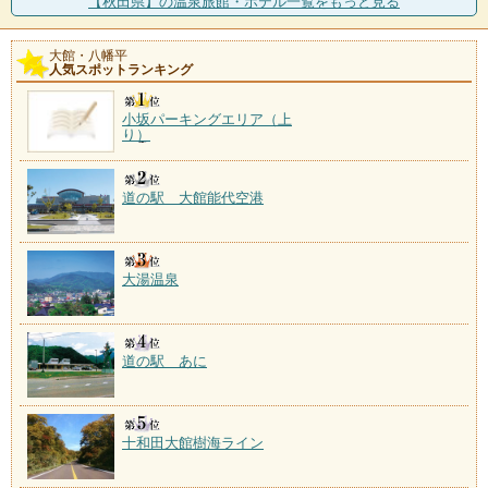
【秋田県】の温泉旅館・ホテル一覧をもっと見る
大館・八幡平
人気スポットランキング
小坂パーキングエリア（上
り）
道の駅 大館能代空港
大湯温泉
道の駅 あに
十和田大館樹海ライン