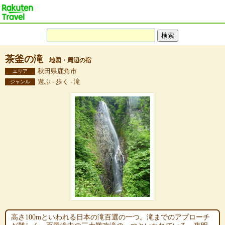
茶釜の滝
地図・周辺の宿
秋田県鹿角市
エリア
遊ぶ - 歩く - 滝
ジャンル
高さ100mといわれる日本の滝百選の一つ。滝までのアプローチ