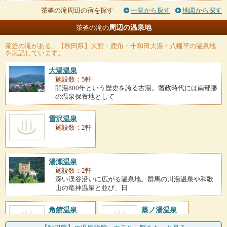
茶釜の滝周辺の宿を探す
一覧から探す
地図から探す
周辺の温泉地
茶釜の滝の
茶釜の滝
がある、【秋田県】大館・鹿角・十和田大湯・八幡平の温泉地
を表記しています。
大湯温泉
施設数：5軒
開湯800年という歴史を誇る古湯。藩政時代には南部藩
の温泉保養地として
雪沢温泉
施設数：2軒
湯瀬温泉
施設数：2軒
深い渓谷沿いに広がる温泉地。群馬の川湯温泉や和歌
山の竜神温泉と並び、日
角館温泉
蒸ノ湯温泉
施設数：2軒
施設数：1軒