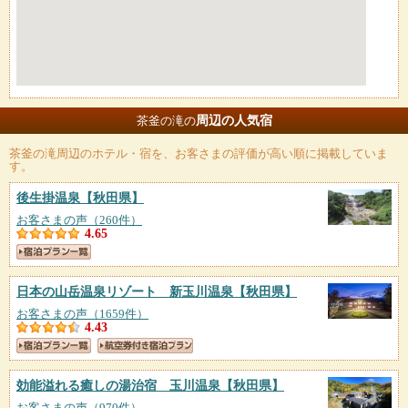
周辺の人気宿
茶釜の滝の
茶釜の滝
周辺のホテル・宿を、お客さまの評価が高い順に掲載していま
す。
後生掛温泉
【秋田県】
お客さまの声（260件）
4.65
日本の山岳温泉リゾート 新玉川温泉
【秋田県】
お客さまの声（1659件）
4.43
効能溢れる癒しの湯治宿 玉川温泉
【秋田県】
お客さまの声（970件）