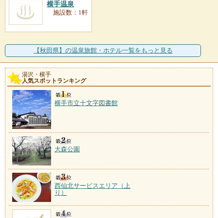
横手温泉
施設数：1軒
【秋田県】の温泉旅館・ホテル一覧をもっと見る
湯沢・横手
人気スポットランキング
横手市立十文字図書館
大森公園
西仙北サービスエリア（上
り）