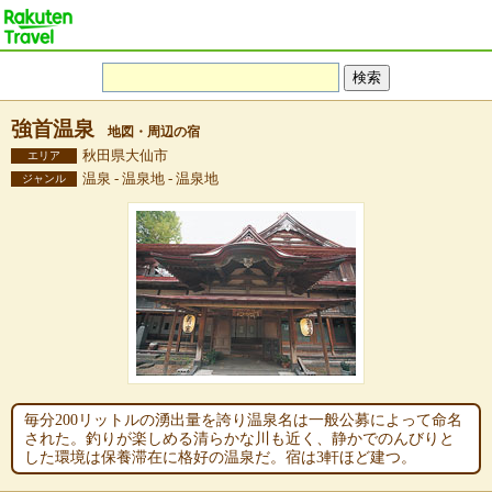
強首温泉
地図・周辺の宿
秋田県大仙市
エリア
温泉 - 温泉地 - 温泉地
ジャンル
毎分200リットルの湧出量を誇り温泉名は一般公募によって命名
された。釣りが楽しめる清らかな川も近く、静かでのんびりと
した環境は保養滞在に格好の温泉だ。宿は3軒ほど建つ。