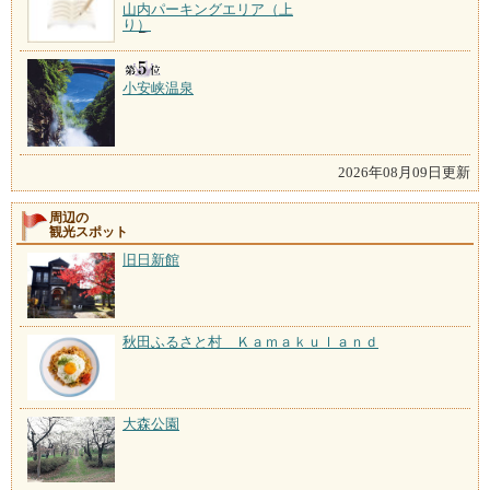
山内パーキングエリア（上
り）
小安峡温泉
2026年08月09日更新
周辺の
観光スポット
旧日新館
秋田ふるさと村 Ｋａｍａｋｕｌａｎｄ
大森公園