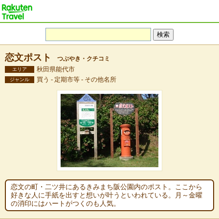
恋文ポスト
つぶやき・クチコミ
秋田県能代市
エリア
買う - 定期市等 - その他名所
ジャンル
恋文の町・二ツ井にあるきみまち阪公園内のポスト。ここから
好きな人に手紙を出すと想いが叶うといわれている。月～金曜
の消印にはハートがつくのも人気。