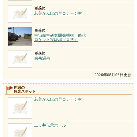
若美かんぼの里コテージ村
宇宙航空研究開発機構 能代
ロケット実験場（見学）
森岳温泉
2026年08月06日更新
周辺の
観光スポット
若美かんぼの里コテージ村
二ッ井伝承ホール