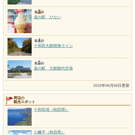
道の駅 ひない
十和田大館樹海ライン
道の駅 大館能代空港
2026年08月08日更新
周辺の
観光スポット
十和田湖（秋田県）
八幡平（秋田県）