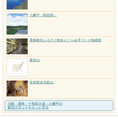
八幡平（秋田県）
鹿角観光ふるさと館あんとらあ手づくり物産館
森吉山
史跡尾去沢鉱山
大館・鹿角・十和田大湯・八幡平の
観光スポットをもっと見る