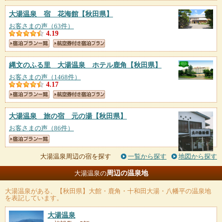
大湯温泉 宿 花海館
【秋田県】
お客さまの声（63件）
4.19
縄文のふる里 大湯温泉 ホテル鹿角
【秋田県】
お客さまの声（1468件）
4.17
大湯温泉 旅の宿 元の湯
【秋田県】
お客さまの声（86件）
大湯温泉周辺の宿を探す
一覧から探す
地図から探す
周辺の温泉地
大湯温泉の
大湯温泉
がある、【秋田県】大館・鹿角・十和田大湯・八幡平の温泉地
を表記しています。
大湯温泉