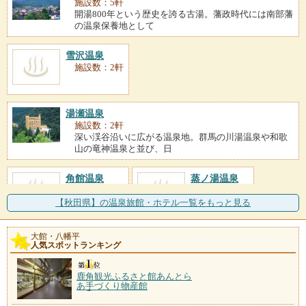
施設数：5軒
開湯800年という歴史を誇る古湯。藩政時代には南部藩
の温泉保養地として
雪沢温泉
施設数：2軒
湯瀬温泉
施設数：2軒
深い渓谷沿いに広がる温泉地。群馬の川湯温泉や和歌
山の竜神温泉と並び、日
角館温泉
蒸ノ湯温泉
施設数：2軒
施設数：1軒
【秋田県】の温泉旅館・ホテル一覧をもっと見る
大館・八幡平
人気スポットランキング
鹿角観光ふるさと館あんとら
あ手づくり物産館