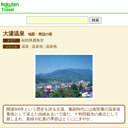
大湯温泉
地図・周辺の宿
秋田県鹿角市
エリア
温泉 - 温泉地 - 温泉地
ジャンル
開湯800年という歴史を誇る古湯。藩政時代には南部藩の温泉保
養地として栄えた由緒あるいで湯だ。十和田観光の拠点として
親しまれ、新緑や紅葉の季節はとくににぎやか。