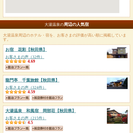
周辺の人気宿
大湯温泉の
大湯温泉
周辺のホテル・宿を、お客さまの評価が高い順に掲載していま
す。
お宿 花彩
【秋田県】
お客さまの声（32件）
4.69
龍門亭 千葉旅館
【秋田県】
お客さまの声（324件）
4.59
大湯温泉 和風宿 岡部荘
【秋田県】
お客さまの声（215件）
4.5