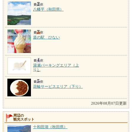
八幡平（秋田県）
道の駅 ひない
湯瀬パーキングエリア（上
り）
花輪サービスエリア（下り）
2026年08月07日更新
周辺の
観光スポット
十和田湖（秋田県）