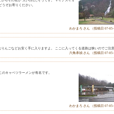
とからその名がつけられたそうです。 マイナスイオ
どうぞお寄りください。
わかまろ さん （投稿日 07-05-
なりんごなどお安く手に入りますよ。 ここに入ってくる道路は狭いのでご注
六角承禎 さん （投稿日 07-05-
このキャベツラーメンが有名です。
わかまろ さん （投稿日 07-05-