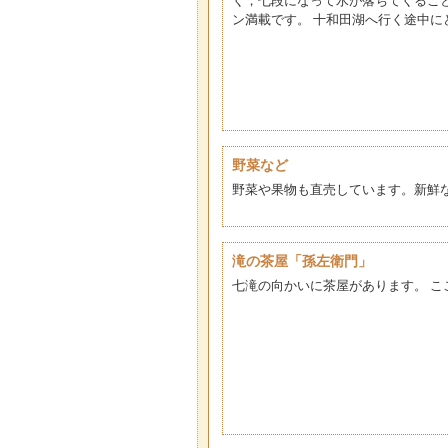
く，七段になって水が落ちてくるこ
ン満載です。 十和田湖へ行く途中に
野菜など
野菜や果物も直売しています。新鮮
滝の茶屋「孫左衛門」
七滝の向かいに茶屋があります。 こ