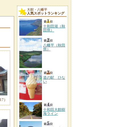
大館・八幡平
人気スポットランキング
十和田湖（秋
田県）
八幡平（秋田
県）
道の駅 ひな
い
17）
十和田大館樹
海ライン