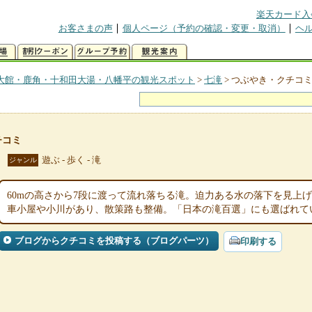
楽天カード入
お客さまの声
個人ページ（予約の確認・変更・取消）
ヘ
大館・鹿角・十和田大湯・八幡平の観光スポット
>
七滝
>
つぶやき・クチコ
チコミ
遊ぶ - 歩く - 滝
ジャンル
60mの高さから7段に渡って流れ落ちる滝。迫力ある水の落下を見上
車小屋や小川があり、散策路も整備。「日本の滝百選」にも選ばれて
ブログからクチコミを投稿する（ブログパーツ）
印刷する