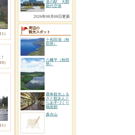
道の駅 大館
能代空港
2026年08月08日更新
周辺の
観光スポット
11）
十和田湖（秋
田県）
意！
八幡平（秋田
19）
県）
鹿角観光ふる
さと館あんと
らあ手づくり
物産館
森吉山
11）