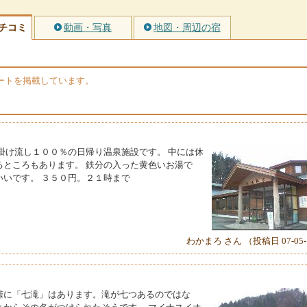
チコミ
動画・写真
地図・周辺の宿
ツイートを掲載しています。
掛け流し１００％の日帰り温泉施設です。 中には休
るところもあります。 鉄分の入った黄色いお湯で
いです。 ３５０円。２１時まで
わかまろ さん （投稿日 07-05-
峠に「七滝」はあります。滝が七つあるのではな