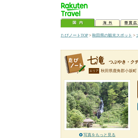
たびノートTOP
>
秋田県の観光スポット
>
七滝
つぶやき・ク
秋田県鹿角郡小坂町
エリア
写真をもっと見る