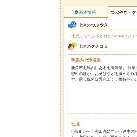
基本情報
つぶやき・ク
つぶやき
七滝の
「七滝」でつぶやかれたTwitterの
クチコミ
七滝の
毛馬内七滝温泉
鹿角市毛馬内にある七滝温泉。 源泉
憩所のほか，おそばなどを食べられ
す。露天風呂は景色よく，気持ちがい
七滝
小坂町から十和田湖に向かう途中の