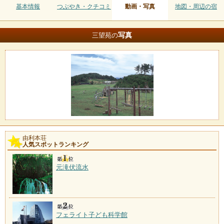
基本情報
つぶやき・クチコミ
動画・写真
地図・周辺の宿
写真
三望苑の
由利本荘
人気スポットランキング
元滝伏流水
フェライト子ども科学館