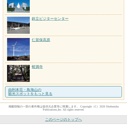
鉾立ビジターセンター
仁賀保高原
蚶満寺
由利本荘・鳥海山の
観光スポットをもっと見る
掲載情報の一部の著作権は提供元企業等に帰属します。 Copyright（C）2026 Shobunsha
Publications,Inc. All rights reserved.
このページのトップへ