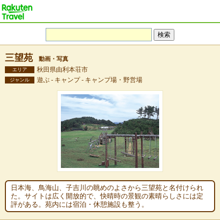
三望苑
動画・写真
秋田県由利本荘市
エリア
遊ぶ - キャンプ - キャンプ場・野営場
ジャンル
日本海、鳥海山、子吉川の眺めのよさから三望苑と名付けられ
た。サイトは広く開放的で、快晴時の景観の素晴らしさには定
評がある。苑内には宿泊・休憩施設も整う。