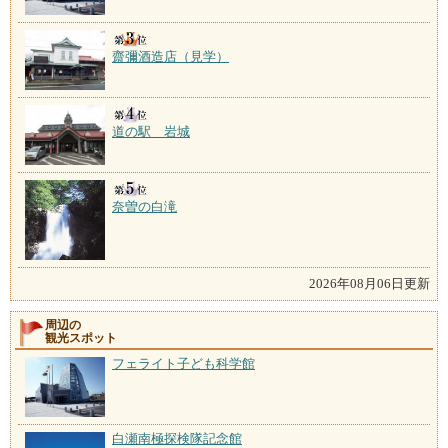
齋彌酒造店（見学）
道の駅 岩城
奈曽の白滝
2026年08月06日更新
周辺の
観光スポット
フェライト子ども科学館
白瀬南極探検隊記念館