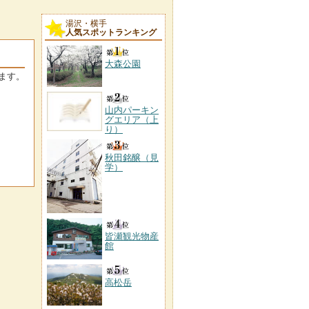
湯沢・横手
人気スポットランキング
大森公園
ます。
山内パーキン
グエリア（上
り）
秋田銘醸（見
学）
皆瀬観光物産
館
高松岳