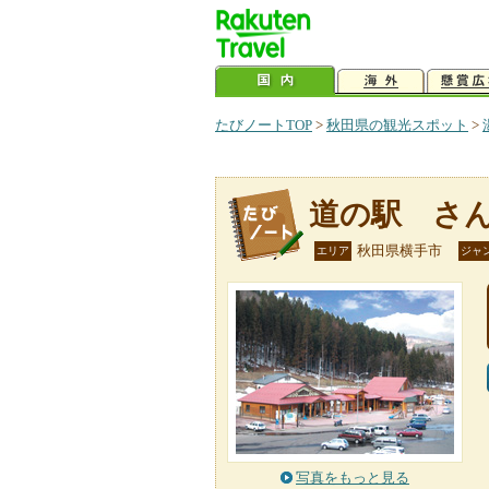
たびノートTOP
>
秋田県の観光スポット
>
道の駅 さ
秋田県横手市
エリア
ジャ
写真をもっと見る