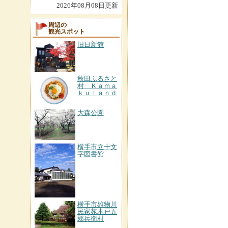
2026年08月08日更新
周辺の
観光スポット
旧日新館
秋田ふるさと
村 Ｋａｍａ
ｋｕｌａｎｄ
大森公園
横手市立十文
字図書館
横手市雄物川
民家苑木戸五
郎兵衛村