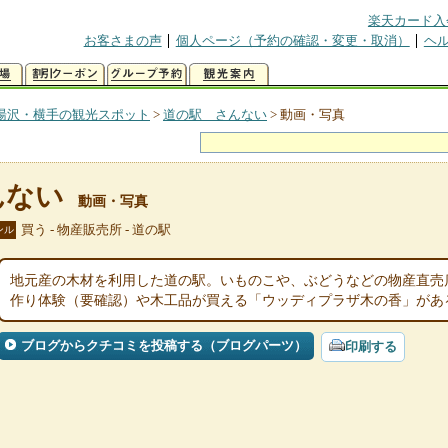
楽天カード入
お客さまの声
個人ページ（予約の確認・変更・取消）
ヘ
湯沢・横手の観光スポット
>
道の駅 さんない
>
動画・写真
んない
動画・写真
買う - 物産販売所 - 道の駅
ンル
地元産の木材を利用した道の駅。いものこや、ぶどうなどの物産直売
作り体験（要確認）や木工品が買える「ウッディプラザ木の香」があ
ブログからクチコミを投稿する（ブログパーツ）
印刷する