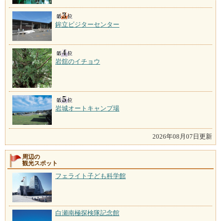
鉾立ビジターセンター
岩舘のイチョウ
岩城オートキャンプ場
2026年08月07日更新
周辺の
観光スポット
フェライト子ども科学館
白瀬南極探検隊記念館