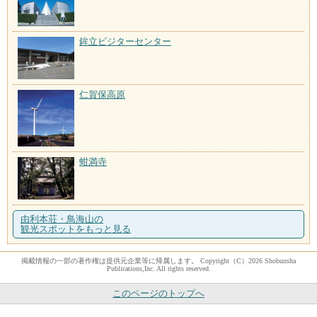
鉾立ビジターセンター
仁賀保高原
蚶満寺
由利本荘・鳥海山の
観光スポットをもっと見る
掲載情報の一部の著作権は提供元企業等に帰属します。 Copyright（C）2026 Shobunsha
Publications,Inc. All rights reserved.
このページのトップへ