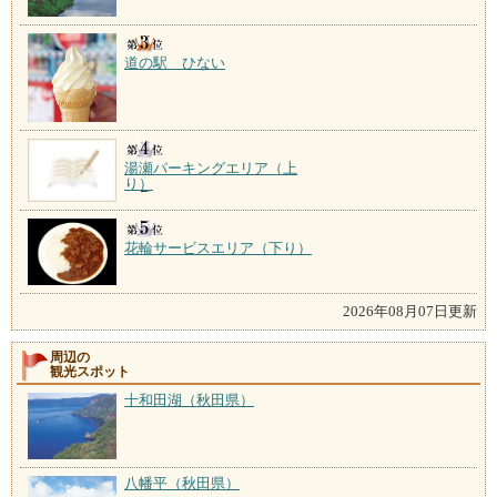
道の駅 ひない
湯瀬パーキングエリア（上
り）
花輪サービスエリア（下り）
2026年08月07日更新
周辺の
観光スポット
十和田湖（秋田県）
八幡平（秋田県）