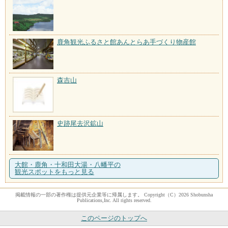
鹿角観光ふるさと館あんとらあ手づくり物産館
森吉山
史跡尾去沢鉱山
大館・鹿角・十和田大湯・八幡平の
観光スポットをもっと見る
掲載情報の一部の著作権は提供元企業等に帰属します。 Copyright（C）2026 Shobunsha
Publications,Inc. All rights reserved.
このページのトップへ