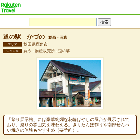
道の駅 かづの
動画・写真
秋田県鹿角市
エリア
買う - 物産販売所 - 道の駅
ジャンル
「祭り展示館」には豪華絢爛な花輪ばやしの屋台が展示されて
おり、祭りの雰囲気を味わえる。きりたんぽ作りや南部せんべ
い焼きの体験もおすすめ（要予約）。