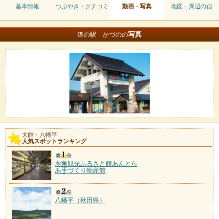
基本情報
つぶやき・クチコミ
動画・写真
地図・周辺の宿
写真
道の駅 かづのの
大館・八幡平
人気スポットランキング
鹿角観光ふるさと館あんとら
あ手づくり物産館
八幡平（秋田県）