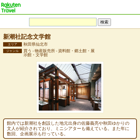
新潮社記念文学館
秋田県仙北市
エリア
買う - 物産販売所 - 資料館・郷土館・展
ジャンル
示館・文学館
館内では新潮社を創設した地元出身の佐藤義亮や秋田ゆかりの
文人が紹介されており、ミニシアターも備えている。また年に
数回、企画展示も行っている。