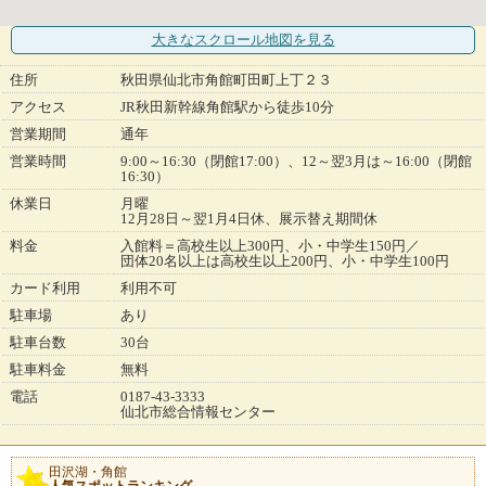
大きなスクロール地図
を見る
住所
秋田県仙北市角館町田町上丁２３
アクセス
JR秋田新幹線角館駅から徒歩10分
営業期間
通年
営業時間
9:00～16:30（閉館17:00）、12～翌3月は～16:00（閉館
16:30）
休業日
月曜
12月28日～翌1月4日休、展示替え期間休
料金
入館料＝高校生以上300円、小・中学生150円／
団体20名以上は高校生以上200円、小・中学生100円
カード利用
利用不可
駐車場
あり
駐車台数
30台
駐車料金
無料
電話
0187-43-3333
仙北市総合情報センター
田沢湖・角館