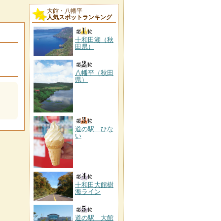
大館・八幡平
人気スポットランキング
十和田湖（秋
田県）
八幡平（秋田
県）
道の駅 ひな
い
十和田大館樹
海ライン
道の駅 大館