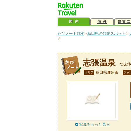
たびノートTOP
>
秋田県の観光スポット
>
ミ
志張温泉
つぶ
秋田県鹿角市
エリア
ジャ
写真をもっと見る