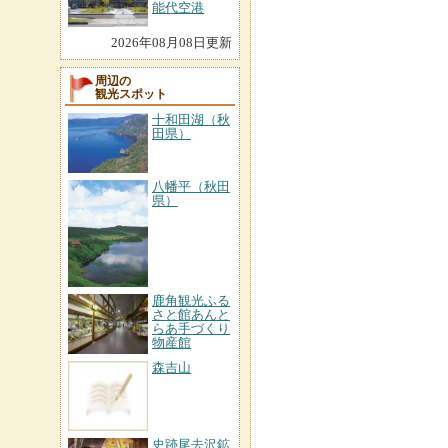
能代空港
2026年08月08日更新
周辺の
観光スポット
十和田湖（秋
田県）
八幡平（秋田
県）
鹿角観光ふる
さと館あんと
らあ手づくり
物産館
森吉山
史跡尾去沢鉱