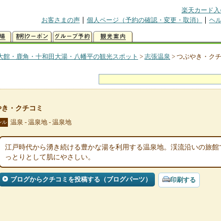
楽天カード入
お客さまの声
個人ページ（予約の確認・変更・取消）
ヘ
大館・鹿角・十和田大湯・八幡平の観光スポット
>
志張温泉
>
つぶやき・ク
やき・クチコミ
温泉 - 温泉地 - 温泉地
ンル
江戸時代から湧き続ける豊かな湯を利用する温泉地。渓流沿いの旅館
っとりとして肌にやさしい。
ブログからクチコミを投稿する（ブログパーツ）
印刷する