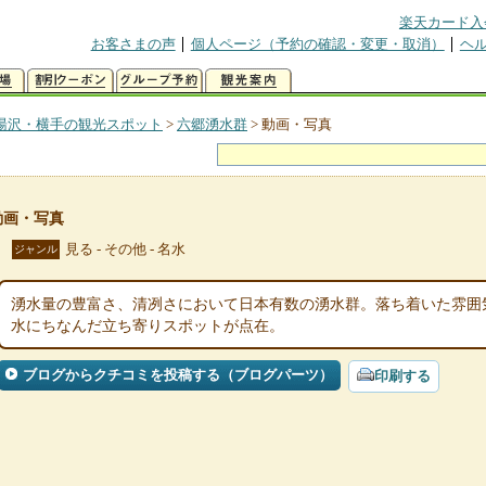
楽天カード入
お客さまの声
個人ページ（予約の確認・変更・取消）
ヘ
湯沢・横手の観光スポット
>
六郷湧水群
>
動画・写真
動画・写真
見る - その他 - 名水
ジャンル
湧水量の豊富さ、清冽さにおいて日本有数の湧水群。落ち着いた雰囲
水にちなんだ立ち寄りスポットが点在。
ブログからクチコミを投稿する（ブログパーツ）
印刷する