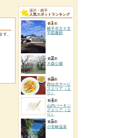
湯沢・横手
人気スポットランキング
横手市立十文
字図書館
ます。
大森公園
西仙北サービ
スエリア（上
り）
山内パーキン
グエリア（上
り）
小安峡温泉