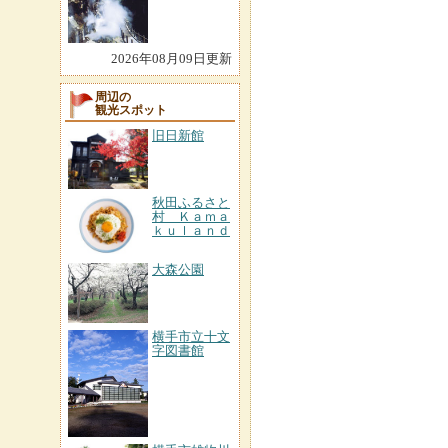
2026年08月09日更新
周辺の
観光スポット
旧日新館
秋田ふるさと
村 Ｋａｍａ
ｋｕｌａｎｄ
大森公園
横手市立十文
字図書館