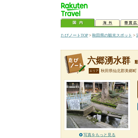
たびノートTOP
>
秋田県の観光スポット
>
六郷湧水群
秋田県仙北郡美郷町
エリア
写真をもっと見る