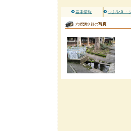
基本情報
つぶやき・
写真
六郷湧水群の