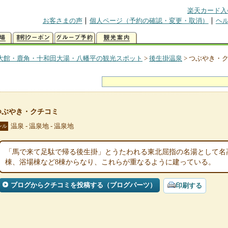
楽天カード入
お客さまの声
個人ページ（予約の確認・変更・取消）
ヘ
大館・鹿角・十和田大湯・八幡平の観光スポット
>
後生掛温泉
>
つぶやき・
つぶやき・クチコミ
温泉 - 温泉地 - 温泉地
ンル
「馬で来て足駄で帰る後生掛」とうたわれる東北屈指の名湯として名
棟、浴場棟など8棟からなり、これらが重なるように建っている。
ブログからクチコミを投稿する（ブログパーツ）
印刷する