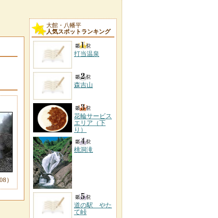
大館・八幡平
人気スポットランキング
打当温泉
森吉山
花輪サービス
エリア（下
り）
桃洞滝
08）
道の駅 やた
て峠