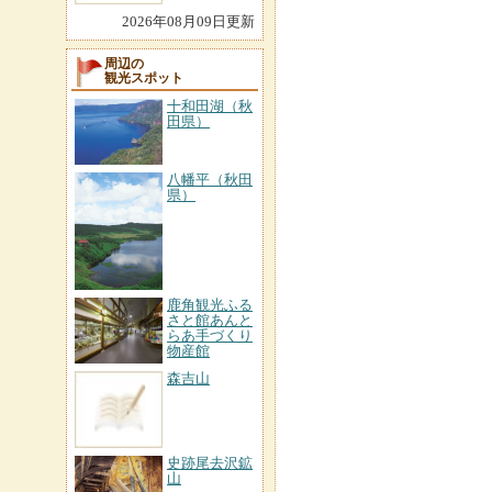
2026年08月09日更新
周辺の
観光スポット
十和田湖（秋
田県）
八幡平（秋田
県）
鹿角観光ふる
さと館あんと
らあ手づくり
物産館
森吉山
史跡尾去沢鉱
山