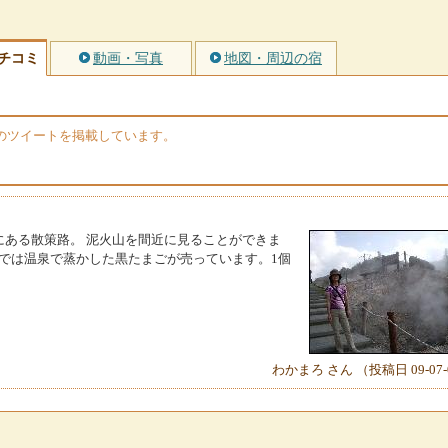
チコミ
動画・写真
地図・周辺の宿
erのツイートを掲載しています。
にある散策路。 泥火山を間近に見ることができま
屋では温泉で蒸かした黒たまごが売っています。1個
わかまろ さん （投稿日 09-07-