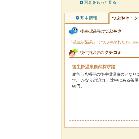
写真をもっと見る
基本情報
つぶやき・ク
つぶやき
後生掛温泉の
「後生掛温泉」でつぶやかれたTwitt
クチコミ
後生掛温泉の
後生掛温泉自然探求路
鹿角市八幡平の後生掛温泉のとなり
す。 かなりの迫力！ 途中にある茶
60円。