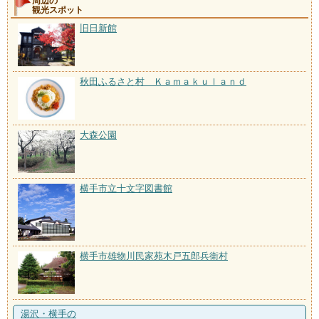
周辺の
観光スポット
旧日新館
秋田ふるさと村 Ｋａｍａｋｕｌａｎｄ
大森公園
横手市立十文字図書館
横手市雄物川民家苑木戸五郎兵衛村
湯沢・横手の