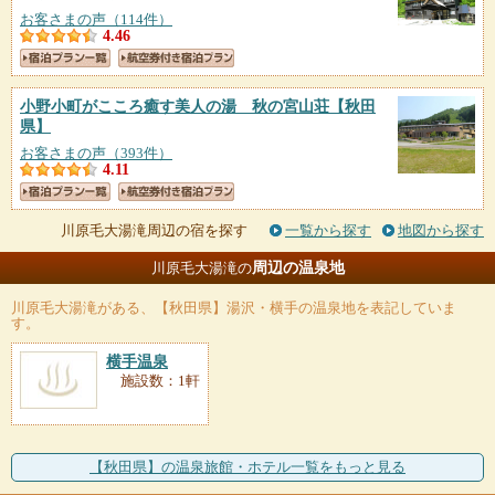
お客さまの声（114件）
4.46
小野小町がこころ癒す美人の湯 秋の宮山荘
【秋田
県】
お客さまの声（393件）
4.11
川原毛大湯滝周辺の宿を探す
一覧から探す
地図から探す
周辺の温泉地
川原毛大湯滝の
川原毛大湯滝
がある、【秋田県】湯沢・横手の温泉地を表記していま
す。
横手温泉
施設数：1軒
【秋田県】の温泉旅館・ホテル一覧をもっと見る