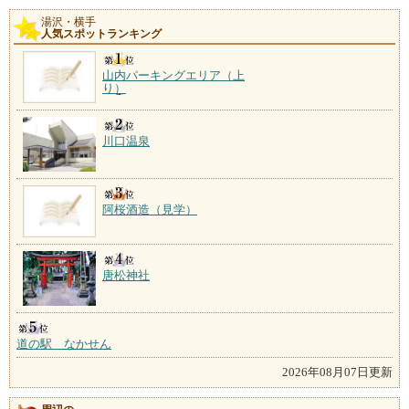
湯沢・横手
人気スポットランキング
山内パーキングエリア（上
り）
川口温泉
阿桜酒造（見学）
唐松神社
道の駅 なかせん
2026年08月07日更新