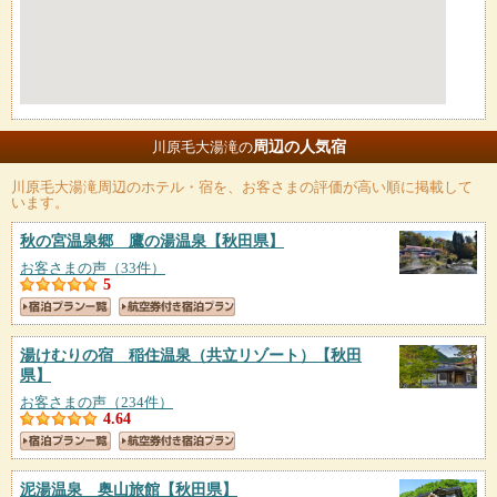
周辺の人気宿
川原毛大湯滝の
川原毛大湯滝
周辺のホテル・宿を、お客さまの評価が高い順に掲載して
います。
秋の宮温泉郷 鷹の湯温泉
【秋田県】
お客さまの声（33件）
5
湯けむりの宿 稲住温泉（共立リゾート）
【秋田
県】
お客さまの声（234件）
4.64
泥湯温泉 奥山旅館
【秋田県】