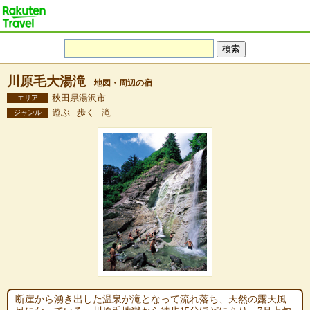
川原毛大湯滝
地図・周辺の宿
秋田県湯沢市
エリア
遊ぶ - 歩く - 滝
ジャンル
断崖から湧き出した温泉が滝となって流れ落ち、天然の露天風