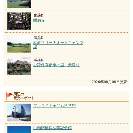
蚶満寺
本荘マリーナオートキャンプ
場
史跡保存伝承の里 天鷺村
2026年08月08日更新
周辺の
観光スポット
フェライト子ども科学館
白瀬南極探検隊記念館