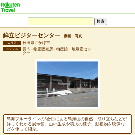
鉾立ビジターセンター
動画・写真
秋田県にかほ市
エリア
買う - 物産販売所 - 物産館・地場産セン
ジャンル
ター
鳥海ブルーラインの5合目にある鳥海山の自然、成り立ちなどが
詳しくわかる展示館。山の生成や噴火の様子、動植物を映像な
どを使って紹介。