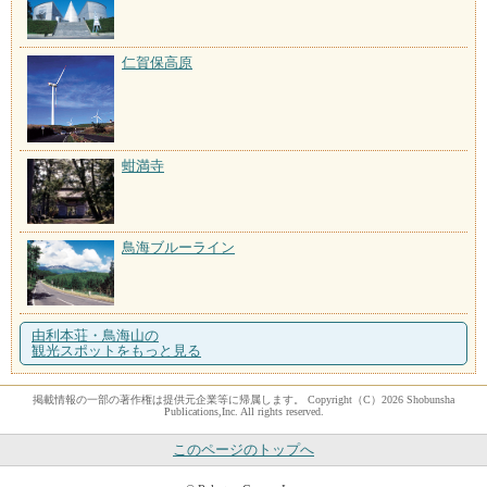
仁賀保高原
蚶満寺
鳥海ブルーライン
由利本荘・鳥海山の
観光スポットをもっと見る
掲載情報の一部の著作権は提供元企業等に帰属します。 Copyright（C）2026 Shobunsha
Publications,Inc. All rights reserved.
このページのトップへ