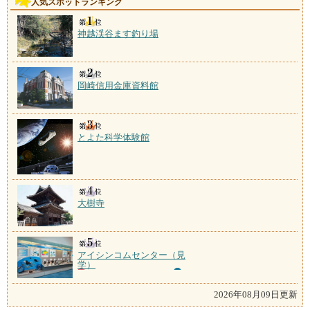
人気スポットランキング
神越渓谷ます釣り場
岡崎信用金庫資料館
とよた科学体験館
大樹寺
アイシンコムセンター（見
学）
2026年08月09日更新