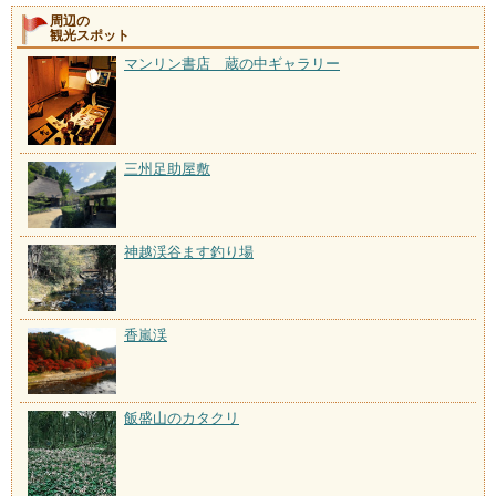
周辺の
観光スポット
マンリン書店 蔵の中ギャラリー
三州足助屋敷
神越渓谷ます釣り場
香嵐渓
飯盛山のカタクリ