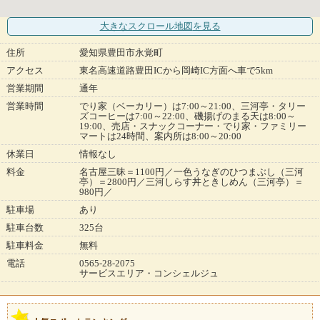
大きなスクロール地図
を見る
住所
愛知県豊田市永覚町
アクセス
東名高速道路豊田ICから岡崎IC方面へ車で5km
営業期間
通年
営業時間
でり家（ベーカリー）は7:00～21:00、三河亭・タリー
ズコーヒーは7:00～22:00、磯揚げのまる天は8:00～
19:00、売店・スナックコーナー・でり家・ファミリー
マートは24時間、案内所は8:00～20:00
休業日
情報なし
料金
名古屋三昧＝1100円／一色うなぎのひつまぶし（三河
亭）＝2800円／三河しらす丼ときしめん（三河亭）＝
980円／
駐車場
あり
駐車台数
325台
駐車料金
無料
電話
0565-28-2075
サービスエリア・コンシェルジュ