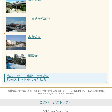
一色さかな広場
吉良温泉
華蔵寺
豊橋・豊川・蒲郡・伊良湖の
観光スポットをもっと見る
掲載情報の一部の著作権は提供元企業等に帰属します。 Copyright（C）2026 Shobunsha
Publications,Inc. All rights reserved.
このページのトップへ
© Rakuten Group, Inc.