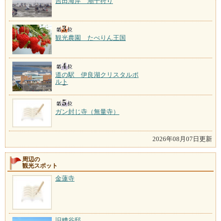
吉田海岸 潮干狩り
観光農園 たべりん王国
道の駅 伊良湖クリスタルポ
ルト
ガン封じ寺（無量寺）
2026年08月07日更新
周辺の
観光スポット
金蓮寺
旧糟谷邸