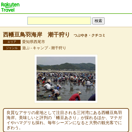
西幡豆鳥羽海岸 潮干狩り
つぶやき・クチコミ
愛知県西尾市
エリア
遊ぶ - キャンプ - 潮干狩り
ジャンル
良質なアサリの産地として注目される三河湾にある西幡豆鳥羽
海岸。美味しいと評判の「幡豆あさり」が採れるほか、マテガ
イやハマグリも採れ、毎年シーズンになると大勢の観光客でに
ぎわう。