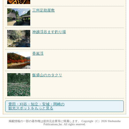
三州足助屋敷
神越渓谷ます釣り場
香嵐渓
飯盛山のカタクリ
豊田・刈谷・知立・安城・岡崎の
観光スポットをもっと見る
掲載情報の一部の著作権は提供元企業等に帰属します。 Copyright（C）2026 Shobunsha
Publications,Inc. All rights reserved.