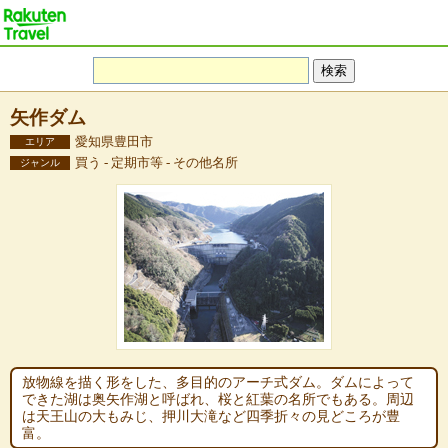
矢作ダム
愛知県豊田市
エリア
買う - 定期市等 - その他名所
ジャンル
放物線を描く形をした、多目的のアーチ式ダム。ダムによって
できた湖は奥矢作湖と呼ばれ、桜と紅葉の名所でもある。周辺
は天王山の大もみじ、押川大滝など四季折々の見どころが豊
富。