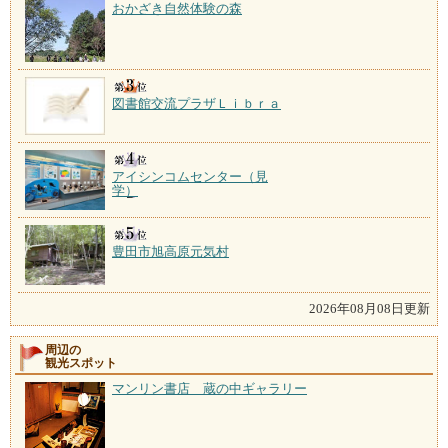
おかざき自然体験の森
図書館交流プラザＬｉｂｒａ
アイシンコムセンター（見
学）
豊田市旭高原元気村
2026年08月08日更新
周辺の
観光スポット
マンリン書店 蔵の中ギャラリー