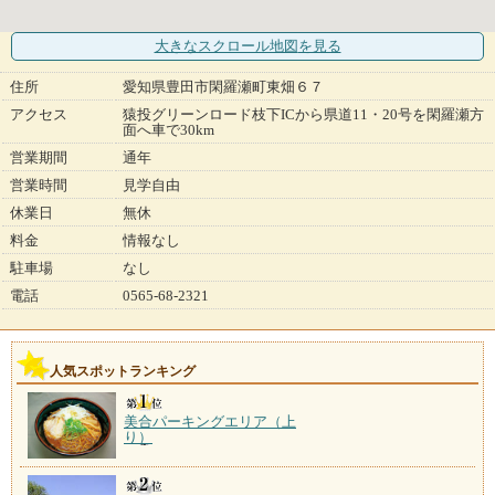
大きなスクロール地図
を見る
住所
愛知県豊田市閑羅瀬町東畑６７
アクセス
猿投グリーンロード枝下ICから県道11・20号を閑羅瀬方
面へ車で30km
営業期間
通年
営業時間
見学自由
休業日
無休
料金
情報なし
駐車場
なし
電話
0565-68-2321
人気スポットランキング
美合パーキングエリア（上
り）