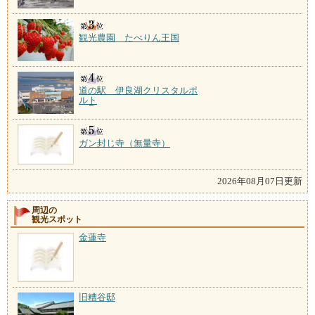
観光農園 たべりん王国
道の駅 伊良湖クリスタルポ
ルト
ガン封じ寺（無量寺）
2026年08月07日更新
周辺の
観光スポット
金蓮寺
旧糟谷邸