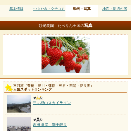
基本情報
つぶやき・クチコミ
動画・写真
地図・周辺の宿
写真
観光農園 たべりん王国の
三河湾（豊橋・豊川・蒲郡・三谷・西浦・伊良湖）
人気スポットランキング
三ヶ根山スカイライン
吉田海岸 潮干狩り