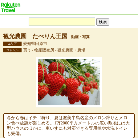
観光農園 たべりん王国
動画・写真
愛知県田原市
エリア
買う - 物産販売所 - 観光農園・農場
ジャンル
冬から春はイチゴ狩り、夏は渥美半島名産のメロン狩りとメロ
ン食べ放題が楽しめる。1万2000平方メートルの広い敷地には大
型ハウスのほかに、車いすにも対応できる専用棟や水洗トイレ
も完備。