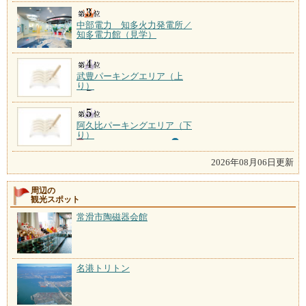
中部電力 知多火力発電所／
知多電力館（見学）
武豊パーキングエリア（上
り）
阿久比パーキングエリア（下
り）
2026年08月06日更新
周辺の
観光スポット
常滑市陶磁器会館
名港トリトン