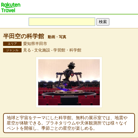
半田空の科学館
動画・写真
愛知県半田市
エリア
見る - 文化施設 - 学習館・科学館
ジャンル
地球と宇宙をテーマにした科学館。無料の展示室では、地震や
星空が体験できる。プラネタリウムや天体観測所では様々なイ
ベントを開催し、季節ごとの星空が楽しめる。