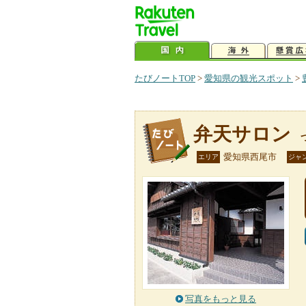
たびノートTOP
>
愛知県の観光スポット
>
弁天サロン
愛知県西尾市
エリア
ジャ
写真をもっと見る