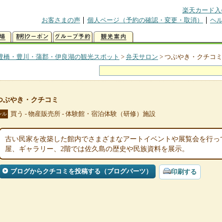
楽天カード入
お客さまの声
個人ページ（予約の確認・変更・取消）
ヘ
豊橋・豊川・蒲郡・伊良湖の観光スポット
>
弁天サロン
>
つぶやき・クチコ
つぶやき・クチコミ
買う - 物産販売所 - 体験館・宿泊体験（研修）施設
ンル
古い民家を改築した館内でさまざまなアートイベントや展覧会を行っ
屋、ギャラリー、2階では佐久島の歴史や民族資料を展示。
ブログからクチコミを投稿する（ブログパーツ）
印刷する