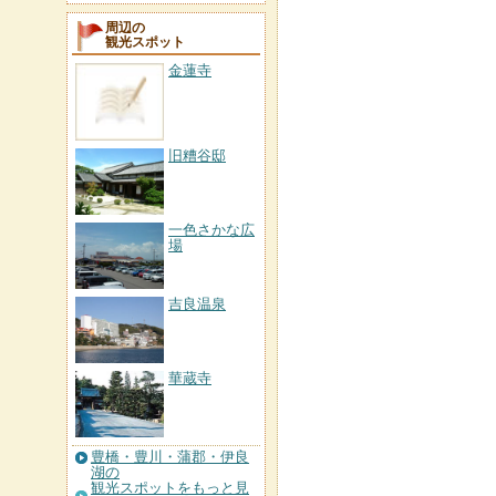
周辺の
観光スポット
金蓮寺
旧糟谷邸
一色さかな広
場
吉良温泉
華蔵寺
豊橋・豊川・蒲郡・伊良
湖の
観光スポットをもっと見