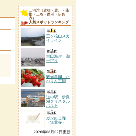
三河湾（豊橋・豊川・蒲
郡・三谷・西浦・伊良
湖）
人気スポットランキング
三ヶ根山スカ
イライン
吉田海岸 潮
干狩り
観光農園 た
べりん王国
道の駅 伊良
湖クリスタル
ポルト
ガン封じ寺
（無量寺）
2026年08月07日更新