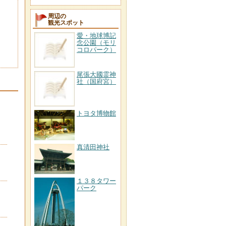
周辺の
観光スポット
愛・地球博記
念公園（モリ
コロパーク）
尾張大國霊神
社（国府宮）
トヨタ博物館
真清田神社
１３８タワー
パーク