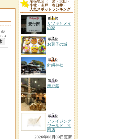
尾張地区（一宮・犬山・
小牧・瀬戸・春日井）
人気スポットランキング
サツキとメイ
の家
。
(駅
い)
お菓子の城
針綱神社
瀬戸蔵
アメイジング
ワールド 江
南店
2026年08月09日更新