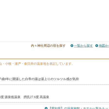
内々神社周辺の宿を探す
一覧から探す
地図か
山・小牧・瀬戸・春日井の温泉地を表記しています。
平成8年に開湯した白帝の湯は湯上りのツルツル感が気持
3度 源泉低温泉 摂氏27.6度 高温泉
【愛知県】の温泉旅館・ホテル一覧をもっ