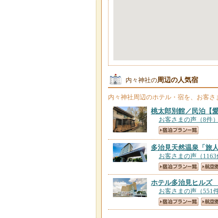
周辺の人気宿
内々神社の
内々神社
周辺のホテル・宿を、お客さ
桃太郎別館／民泊
【
お客さまの声（8件
多治見天然温泉「旅
お客さまの声（116
ホテル多治見ヒルズ
お客さまの声（551