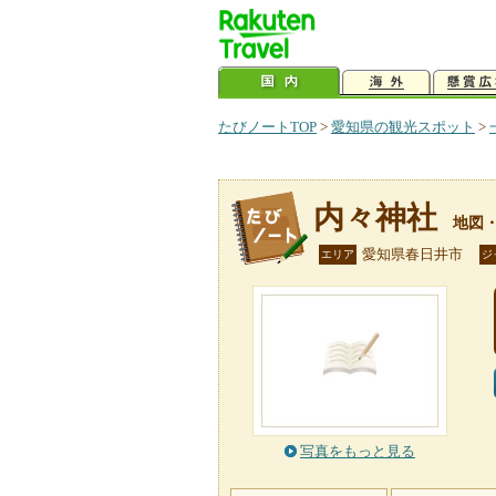
たびノートTOP
>
愛知県の観光スポット
>
内々神社
地図
愛知県春日井市
エリア
ジ
写真をもっと見る