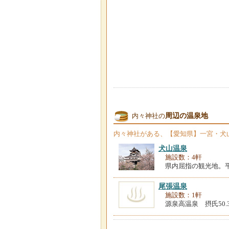
周辺の温泉地
内々神社の
内々神社
がある、【愛知県】一宮・犬
犬山温泉
施設数：4軒
県内屈指の観光地。
尾張温泉
施設数：1軒
源泉高温泉 摂氏50.