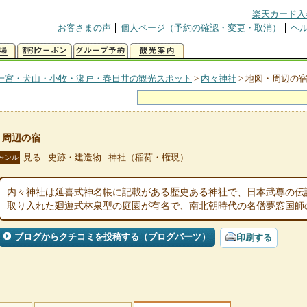
楽天カード入
お客さまの声
個人ページ（予約の確認・変更・取消）
ヘ
一宮・犬山・小牧・瀬戸・春日井の観光スポット
>
内々神社
>
地図・周辺の
・周辺の宿
見る - 史跡・建造物 - 神社（稲荷・権現）
ャンル
内々神社は延喜式神名帳に記載がある歴史ある神社で、日本武尊の伝
取り入れた廻遊式林泉型の庭園が有名で、南北朝時代の名僧夢窓国師
ブログからクチコミを投稿する（ブログパーツ）
印刷する