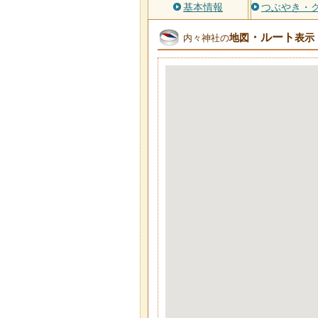
基本情報
つぶやき・
・ルート
地図
表示
内々神社の