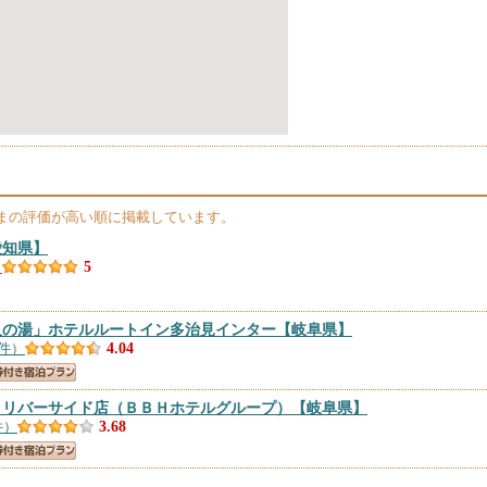
まの評価が高い順に掲載しています。
愛知県】
）
5
人の湯」ホテルルートイン多治見インター
【岐阜県】
3件）
4.04
 リバーサイド店（ＢＢＨホテルグループ）
【岐阜県】
件）
3.68