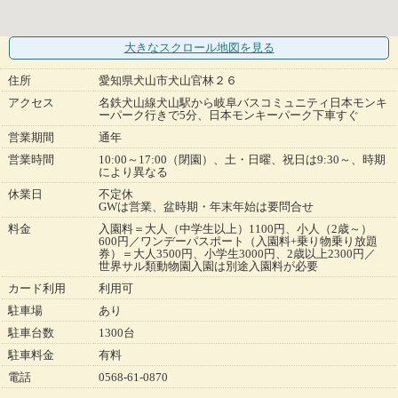
大きなスクロール地図
を見る
住所
愛知県犬山市犬山官林２６
アクセス
名鉄犬山線犬山駅から岐阜バスコミュニティ日本モンキ
ーパーク行きで5分、日本モンキーパーク下車すぐ
営業期間
通年
営業時間
10:00～17:00（閉園）、土・日曜、祝日は9:30～、時期
により異なる
休業日
不定休
GWは営業、盆時期・年末年始は要問合せ
料金
入園料＝大人（中学生以上）1100円、小人（2歳～）
600円／ワンデーパスポート（入園料+乗り物乗り放題
券）＝大人3500円、小学生3000円、2歳以上2300円／
世界サル類動物園入園は別途入園料が必要
カード利用
利用可
駐車場
あり
駐車台数
1300台
駐車料金
有料
電話
0568-61-0870