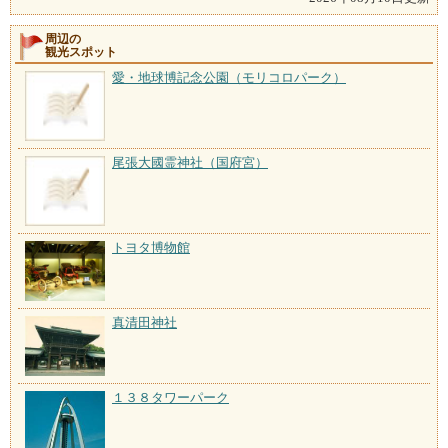
周辺の
観光スポット
愛・地球博記念公園（モリコロパーク）
尾張大國霊神社（国府宮）
トヨタ博物館
真清田神社
１３８タワーパーク