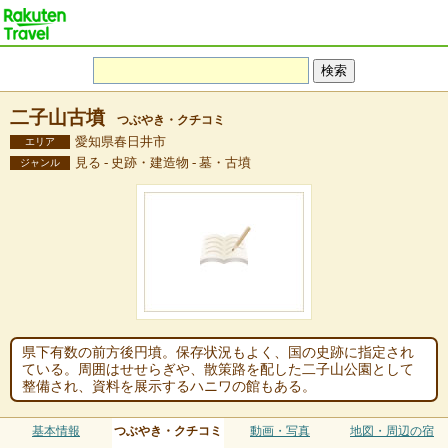
二子山古墳
つぶやき・クチコミ
愛知県春日井市
エリア
見る - 史跡・建造物 - 墓・古墳
ジャンル
県下有数の前方後円墳。保存状況もよく、国の史跡に指定され
ている。周囲はせせらぎや、散策路を配した二子山公園として
整備され、資料を展示するハニワの館もある。
基本情報
つぶやき・クチコミ
動画・写真
地図・周辺の宿