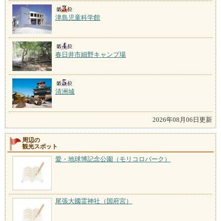
津島児童科学館
春日井市細野キャンプ場
清洲城
2026年08月06日更新
周辺の
観光スポット
愛・地球博記念公園（モリコロパーク）
尾張大國霊神社（国府宮）