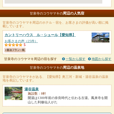
周辺の人気宿
甘泉寺のコウヤマキの
甘泉寺のコウヤマキ
周辺のホテル・宿を、お客さまの評価が高い順に掲
載しています。
カントリーハウス ル・シュール
【愛知県】
お客さまの声（25件）
5
甘泉寺のコウヤマキ周辺の宿を探す
一覧から探す
地図から探す
周辺の温泉地
甘泉寺のコウヤマキの
甘泉寺のコウヤマキ
がある、【愛知県】奥三河・新城・湯谷温泉の温泉
地を表記しています。
湯谷温泉
施設数：8軒
開湯は1300年前の奈良時代と伝わる古湯。鳳来寺を開
山した利修仙人がた