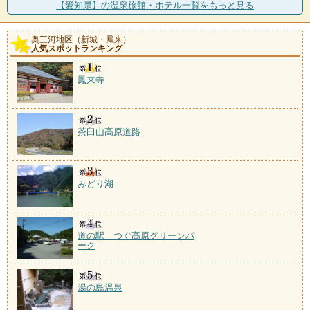
【愛知県】の温泉旅館・ホテル一覧をもっと見る
奥三河地区（新城・鳳来）
人気スポットランキング
鳳来寺
茶臼山高原道路
みどり湖
道の駅 つぐ高原グリーンパ
ーク
湯の島温泉