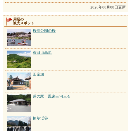
2026年08月08日更新
周辺の
観光スポット
桜淵公園の桜
茶臼山高原
田峯城
道の駅 鳳来三河三石
振草渓谷