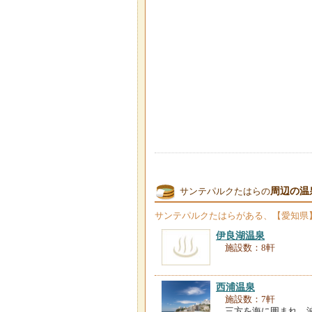
周辺の温
サンテパルクたはらの
サンテパルクたはら
がある、【愛知県
伊良湖温泉
施設数：8軒
西浦温泉
施設数：7軒
三方を海に囲まれ、