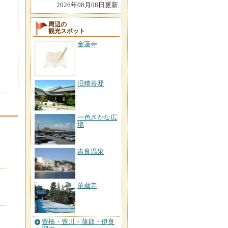
2026年08月08日更新
周辺の
観光スポット
金蓮寺
旧糟谷邸
一色さかな広
場
吉良温泉
華蔵寺
豊橋・豊川・蒲郡・伊良