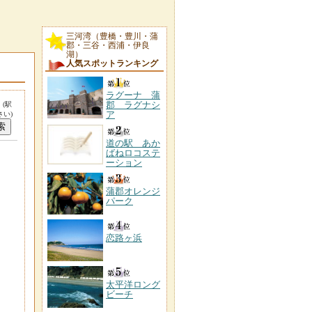
三河湾（豊橋・豊川・蒲
郡・三谷・西浦・伊良
湖）
人気スポットランキング
ラグーナ 蒲
。
郡 ラグナシ
(駅
ア
い)
道の駅 あか
ばねロコステ
ーション
蒲郡オレンジ
パーク
恋路ヶ浜
太平洋ロング
ビーチ