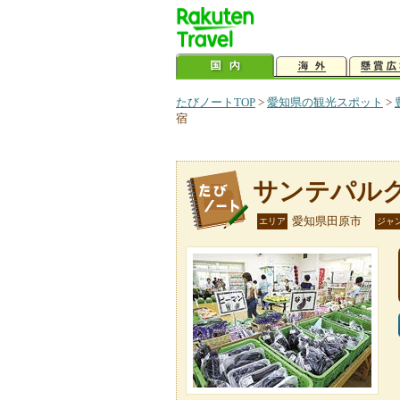
たびノートTOP
>
愛知県の観光スポット
>
宿
サンテパル
愛知県田原市
エリア
ジャ