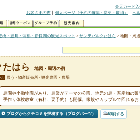
楽天カード入
お客さまの声
個人ページ（予約の確認・変更・取消）
ヘ
豊橋・豊川・蒲郡・伊良湖の観光スポット
>
サンテパルクたはら
>
地図・周
クたはら
地図・周辺の宿
買う - 物産販売所 - 観光農園・農場
ンル
農園や小動物園があり、農業がテーマの公園。地元の農・畜産物の販
手作り体験教室（有料、要予約）も開催。家族やカップルで回れるお
ブログからクチコミを投稿する（ブログパーツ）
印刷する