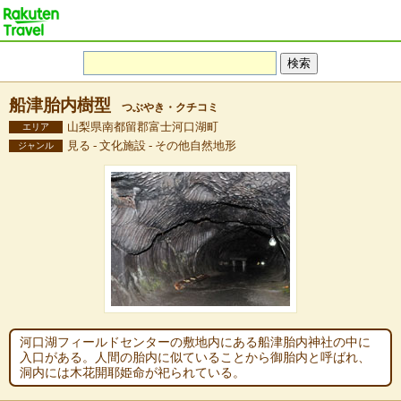
船津胎内樹型
つぶやき・クチコミ
山梨県南都留郡富士河口湖町
エリア
見る - 文化施設 - その他自然地形
ジャンル
河口湖フィールドセンターの敷地内にある船津胎内神社の中に
入口がある。人間の胎内に似ていることから御胎内と呼ばれ、
洞内には木花開耶姫命が祀られている。