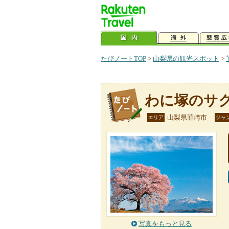
たびノートTOP
>
山梨県の観光スポット
>
わに塚のサ
山梨県韮崎市
エリア
ジャ
写真をもっと見る