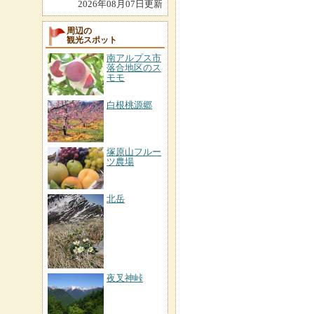
2026年08月07日更新
周辺の
観光スポット
南アルプス市
落合地区のス
モモ
白根桃源郷
塚原山フルー
ツ農場
北岳
夜叉神峠