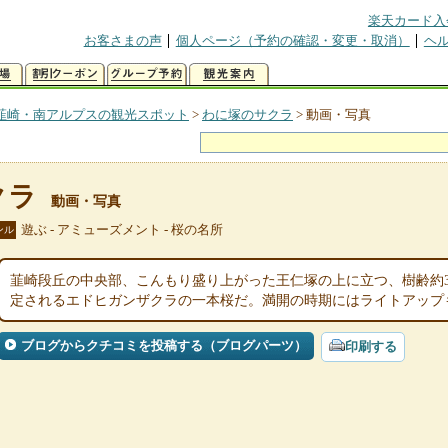
楽天カード入
お客さまの声
個人ページ（予約の確認・変更・取消）
ヘ
韮崎・南アルプスの観光スポット
>
わに塚のサクラ
>
動画・写真
クラ
動画・写真
遊ぶ - アミューズメント - 桜の名所
ンル
韮崎段丘の中央部、こんもり盛り上がった王仁塚の上に立つ、樹齢約3
定されるエドヒガンザクラの一本桜だ。満開の時期にはライトアップ
ブログからクチコミを投稿する（ブログパーツ）
印刷する