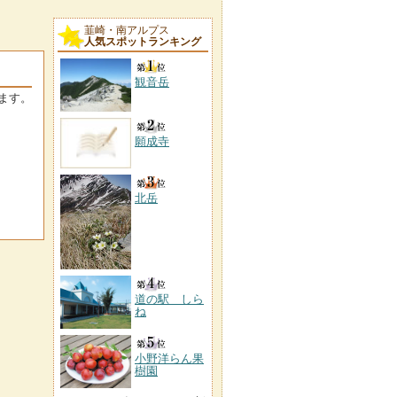
韮崎・南アルプス
人気スポットランキング
観音岳
ます。
願成寺
北岳
道の駅 しら
ね
小野洋らん果
樹園